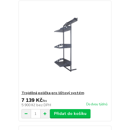
Trojdílná polička pro lištový systém
7 139 Kč
/
ks
Do dvou týdnů
5 900 Kč
bez DPH
Přidat do košíku