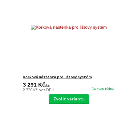
Korková nástěnka pro lištový systém
3 291 Kč
/
ks
Do dvou týdnů
2 720 Kč
bez DPH
Zvolit variantu