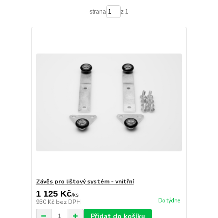
strana
z 1
Závěs pro lištový systém - vnitřní
1 125 Kč
/
ks
Do týdne
930 Kč
bez DPH
Přidat do košíku