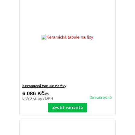
Keramická tabule na fixy
6 086 Kč
/
ks
Do dvou týdnů
5 030 Kč
bez DPH
Zvolit variantu