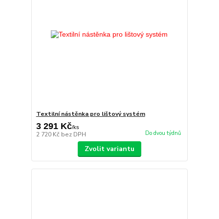
Textilní nástěnka pro lištový systém
3 291 Kč
/
ks
Do dvou týdnů
2 720 Kč
bez DPH
Zvolit variantu