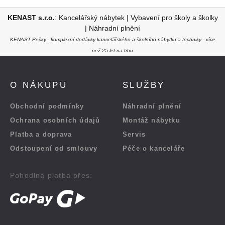
KENAST s.r.o.
:
Kancelářský nábytek
|
Vybavení pro školy a školky
|
Náhradní plnění
KENAST Pečky - komplexní dodávky kancelářského a školního nábytku a techniky - více
než 25 let na trhu
O NÁKUPU
SLUŽBY
Obchodní podmínky
Náhradní plnění
Ochrana osobních údajů
Montáž nábytku
Platba a doprava
Servis
Odstoupení od smlouvy
Péče o kanceláře
Pohodlná platba přes: