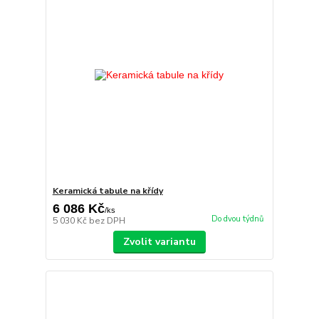
Keramická tabule na křídy
6 086 Kč
/
ks
Do dvou týdnů
5 030 Kč
bez DPH
Zvolit variantu