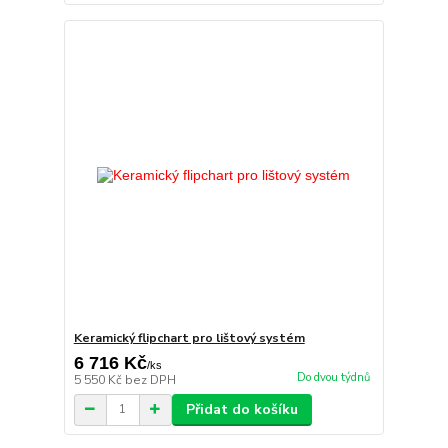
Keramický flipchart pro lištový systém
6 716 Kč
/
ks
Do dvou týdnů
5 550 Kč
bez DPH
Přidat do košíku