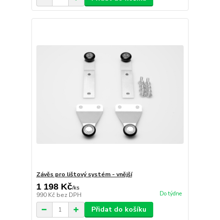
Závěs pro lištový systém - vnější
1 198 Kč
/
ks
Do týdne
990 Kč
bez DPH
Přidat do košíku