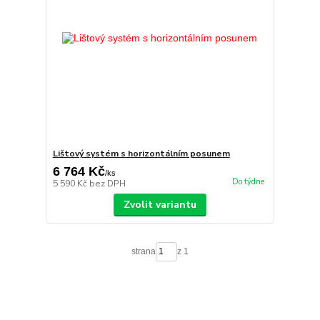
Lištový systém s horizontálním posunem
6 764 Kč
/
ks
Do týdne
5 590 Kč
bez DPH
Zvolit variantu
strana
z 1