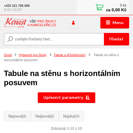
0
ks
+420 321 786 686
za
0,00 Kč
8:00-16:00
Menu
Hledat
Úvod
Vybavení pro školy
Tabule a příslušenství
Tabule na stěnu s
horizontálním posuvem
Tabule na stěnu s horizontálním
posuvem
Upřesnit parametry
Nejnovější
Nejlevnější
Nejdražší
Zobrazuji 1-10 z 10