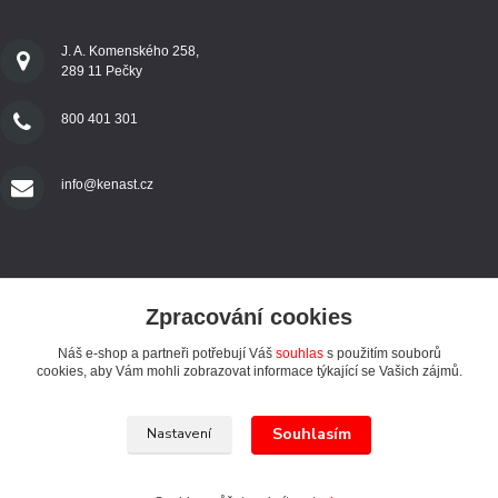
J. A. Komenského 258,
289 11 Pečky
800 401 301
info@kenast.cz
Zpracování cookies
Náš e-shop a partneři potřebují Váš
souhlas
s použitím souborů
SLEDUJTE NÁS
cookies, aby Vám mohli zobrazovat informace týkající se Vašich zájmů.
Souhlasím
Nastavení
© 1994 - 2024 Kenast s. r. o. - Všechna práva vyhrazena