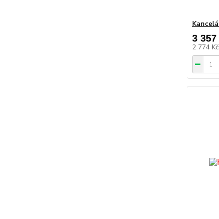
Kancelá
3 357
2 774 K