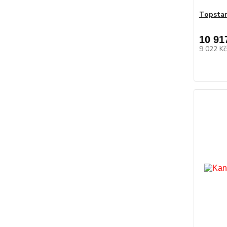
Topstar
10 91
9 022 K