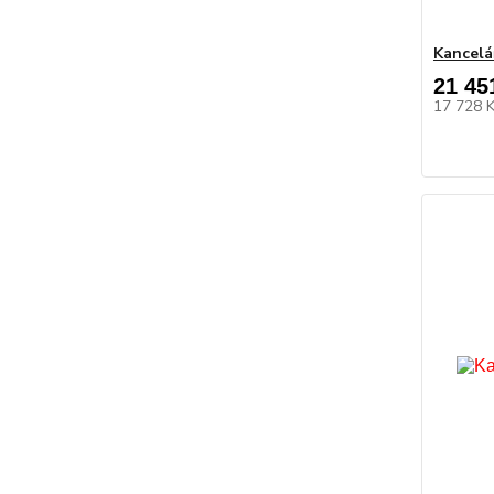
Kancelá
21 45
17 728 