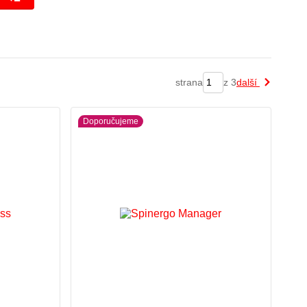
strana
z 3
další
Doporučujeme