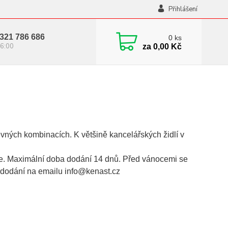
Přihlášení
321 786 686
0
ks
6:00
za
0,00 Kč
vných kombinacích. K většině kancelářských židlí v
e. Maximální doba dodání 14 dnů. Před vánocemi se
 dodání na emailu info@kenast.cz