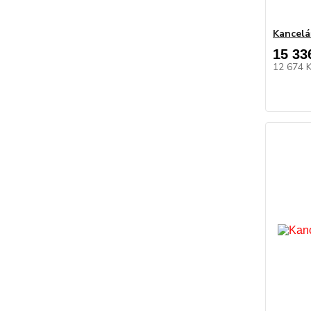
Kancelá
15 33
12 674 