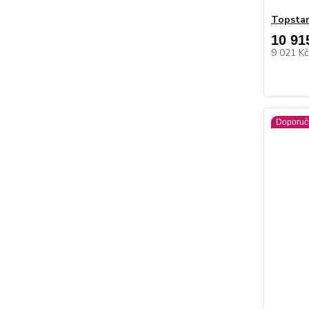
Topstar
10 91
9 021 K
Doporuč