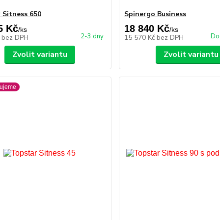
 Sitness 650
Spinergo Business
5 Kč
18 840 Kč
/
ks
/
ks
2-3 dny
Do
č
bez DPH
15 570 Kč
bez DPH
Zvolit variantu
Zvolit variantu
ujeme