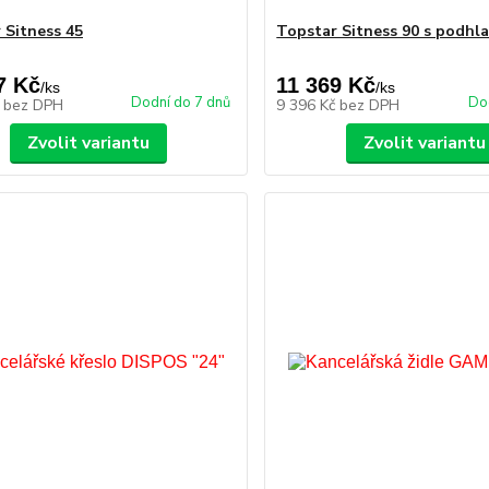
 Sitness 45
Topstar Sitness 90 s podhl
7 Kč
11 369 Kč
/
ks
/
ks
Dodní do 7 dnů
Do
č
bez DPH
9 396 Kč
bez DPH
Zvolit variantu
Zvolit variantu