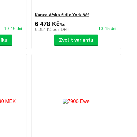
Kancelářská židle York šéf
6 478 Kč
/
ks
10-15 dní
10-15 dní
5 354 Kč
bez DPH
šíku
Zvolit variantu