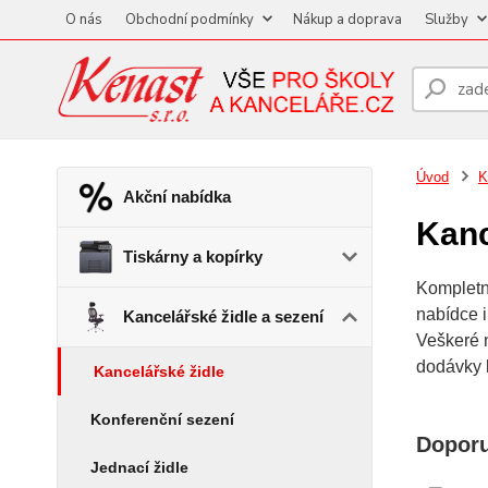
O nás
Obchodní podmínky
Nákup a doprava
Služby
Úvod
K
Akční nabídka
Kanc
Tiskárny a kopírky
Kompletní
nabídce i
Kancelářské židle a sezení
Veškeré 
dodávky 
Kancelářské židle
Konferenční sezení
Dopor
Jednací židle