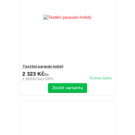
Textilní paraván hnědý
2 323 Kč
/
ks
Do dvou týdnů
1 920 Kč
bez DPH
Zvolit variantu