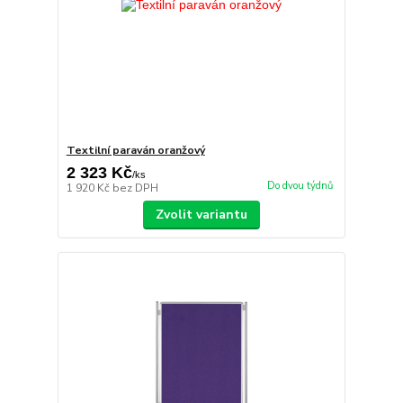
Textilní paraván oranžový
2 323 Kč
/
ks
Do dvou týdnů
1 920 Kč
bez DPH
Zvolit variantu