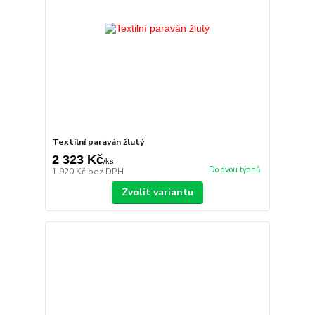
Textilní paraván žlutý
2 323 Kč
/
ks
Do dvou týdnů
1 920 Kč
bez DPH
Zvolit variantu