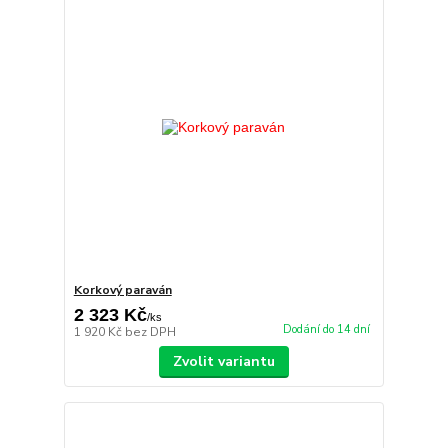
Korkový paraván
2 323 Kč
/
ks
Dodání do 14 dní
1 920 Kč
bez DPH
Zvolit variantu