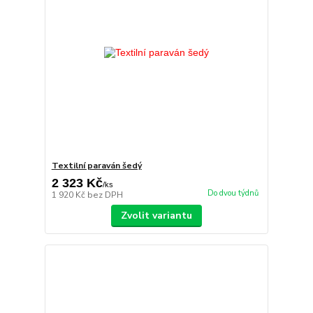
Textilní paraván šedý
2 323 Kč
/
ks
Do dvou týdnů
1 920 Kč
bez DPH
Zvolit variantu