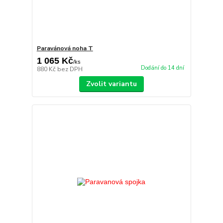
Paravánová noha T
1 065 Kč
/
ks
Dodání do 14 dní
880 Kč
bez DPH
Zvolit variantu