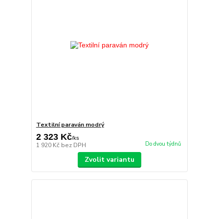
Textilní paraván modrý
2 323 Kč
/
ks
Do dvou týdnů
1 920 Kč
bez DPH
Zvolit variantu