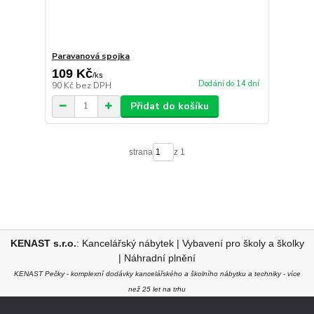
Paravanová spojka
109 Kč
/
ks
Dodání do 14 dní
90 Kč
bez DPH
Přidat do košíku
strana
z 1
KENAST s.r.o.
:
Kancelářský nábytek
|
Vybavení pro školy a školky
|
Náhradní plnění
KENAST Pečky - komplexní dodávky kancelářského a školního nábytku a techniky - více
než 25 let na trhu