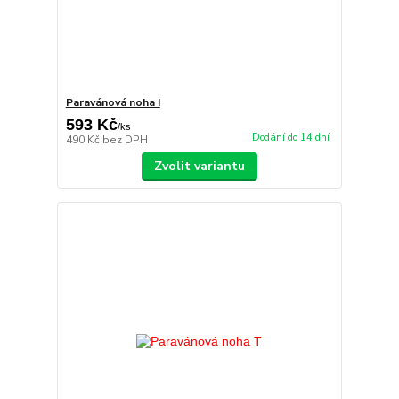
Paravánová noha I
593 Kč
/
ks
Dodání do 14 dní
490 Kč
bez DPH
Zvolit variantu