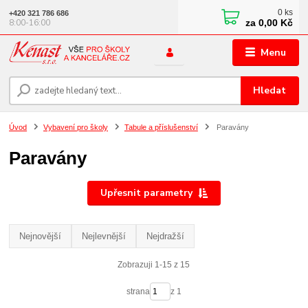
0
ks
+420 321 786 686
za
0,00 Kč
8:00-16:00
Menu
Hledat
Úvod
Vybavení pro školy
Tabule a příslušenství
Paravány
Paravány
Upřesnit parametry
Nejnovější
Nejlevnější
Nejdražší
Zobrazuji 1-15 z 15
strana
z 1