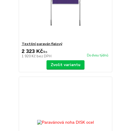
Textilní paraván fialový
2 323 Kč
/
ks
Do dvou týdnů
1 920 Kč
bez DPH
Zvolit variantu