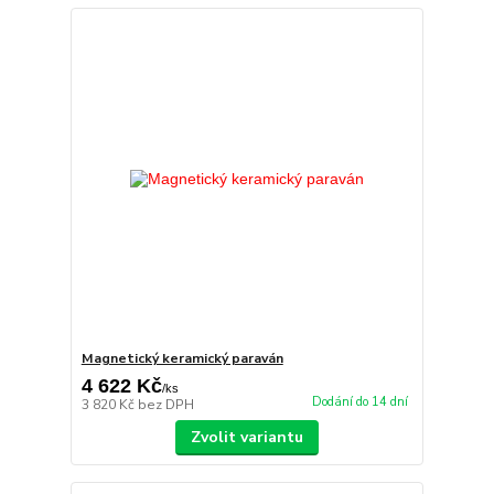
Magnetický keramický paraván
4 622 Kč
/
ks
Dodání do 14 dní
3 820 Kč
bez DPH
Zvolit variantu