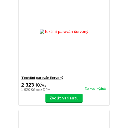
Textilní paraván červený
2 323 Kč
/
ks
Do dvou týdnů
1 920 Kč
bez DPH
Zvolit variantu