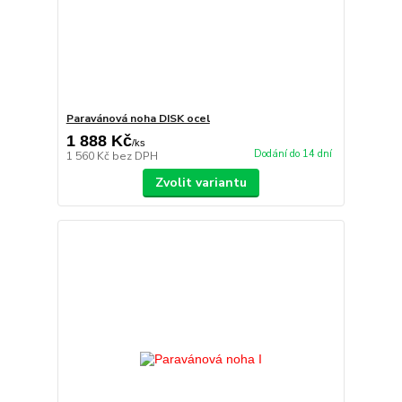
Paravánová noha DISK ocel
1 888 Kč
/
ks
Dodání do 14 dní
1 560 Kč
bez DPH
Zvolit variantu