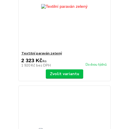
Textilní paraván zelený
2 323 Kč
/
ks
Do dvou týdnů
1 920 Kč
bez DPH
Zvolit variantu