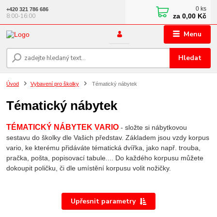
0
ks
+420 321 786 686
za
0,00 Kč
8:00-16:00
Menu
Hledat
Úvod
Vybavení pro školky
Tématický nábytek
Tématický nábytek
TÉMATICKÝ NÁBYTEK VARIO
- složte si nábytkovou
sestavu do školky dle Vašich představ. Základem jsou vzdy korpus
vario, ke kterému přidáváte tématická dvířka, jako např. trouba,
pračka, pošta, popisovací tabule.... Do každého korpusu můžete
dokoupit poličku, či dle umístění korpusu volit nožičky.
Upřesnit parametry