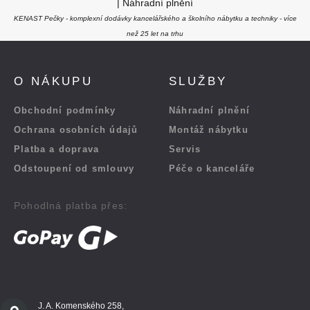
|
Náhradní plnění
KENAST Pečky - komplexní dodávky kancelářského a školního nábytku a techniky - více
než 25 let na trhu
O NÁKUPU
SLUŽBY
Obchodní podmínky
Náhradní plnění
Ochrana osobních údajů
Montáž nábytku
Platba a doprava
Servis
Odstoupení od smlouvy
Péče o kanceláře
Pohodlná platba přes:
J. A. Komenského 258,