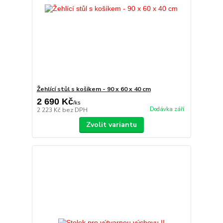
Žehlící stůl s košíkem - 90 x 60 x 40 cm
2 690 Kč
/
ks
Dodávka září
2 223 Kč
bez DPH
Zvolit variantu