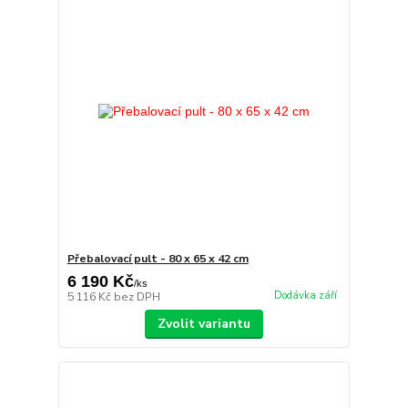
Přebalovací pult - 80 x 65 x 42 cm
6 190 Kč
/
ks
Dodávka září
5 116 Kč
bez DPH
Zvolit variantu