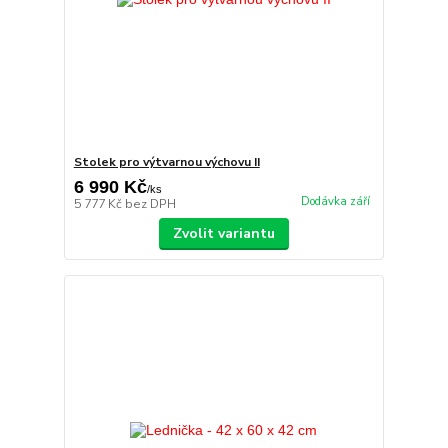
Stolek pro výtvarnou výchovu II
6 990 Kč
/
ks
Dodávka září
5 777 Kč
bez DPH
Zvolit variantu