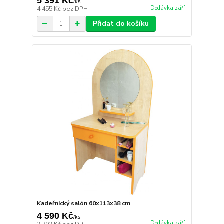
5 391 Kč
/
ks
Dodávka září
4 455 Kč
bez DPH
Přidat do košíku
Kadeřnický salón 60x113x38 cm
4 590 Kč
/
ks
Dodávka září