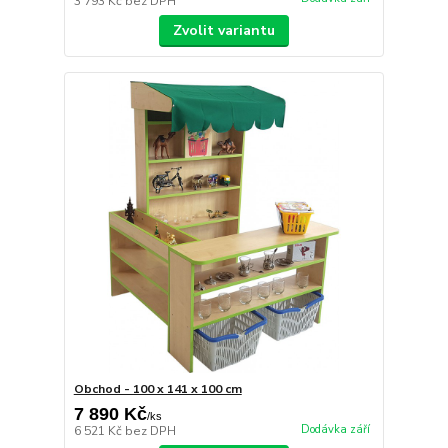
3 793 Kč
bez DPH
Zvolit variantu
Obchod - 100 x 141 x 100 cm
7 890 Kč
/
ks
Dodávka září
6 521 Kč
bez DPH