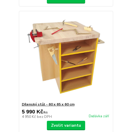
Dílenský stůl - 60 x 65 x 60 cm
5 990 Kč
/
ks
Dodávka září
4 950 Kč
bez DPH
Zvolit variantu