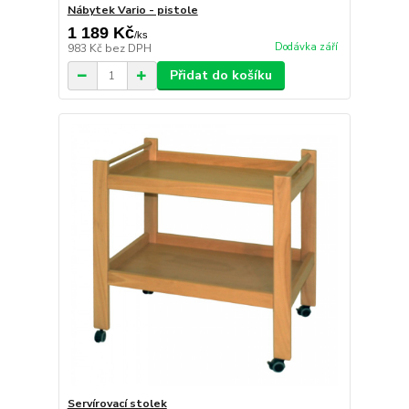
Nábytek Vario - pistole
1 189 Kč
/
ks
Dodávka září
983 Kč
bez DPH
Přidat do košíku
Servírovací stolek