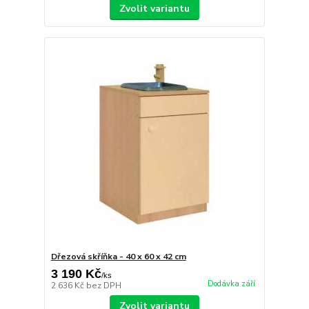
Zvolit variantu
Dřezová skříňka - 40 x 60 x 42 cm
3 190 Kč
/
ks
Dodávka září
2 636 Kč
bez DPH
Zvolit variantu