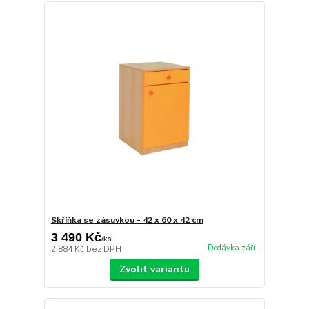
Skříňka se zásuvkou - 42 x 60 x 42 cm
3 490 Kč
/
ks
Dodávka září
2 884 Kč
bez DPH
Zvolit variantu