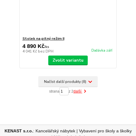
Stolek na pitný režim II
4 890 Kč
/
ks
Dodávka září
4 041 Kč
bez DPH
Zvolit variantu
Načíst další produkty (8)
strana
z 2
další
KENAST s.r.o.
:
Kancelářský nábytek
|
Vybavení pro školy a školky