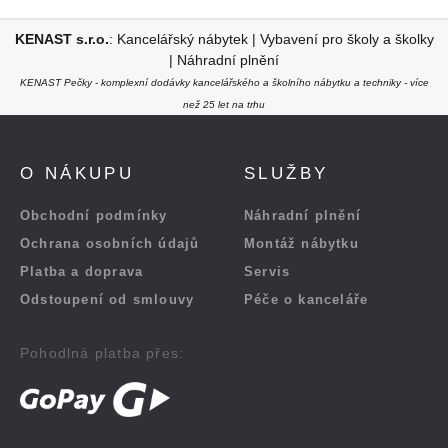
KENAST s.r.o.
:
Kancelářský nábytek
|
Vybavení pro školy a školky
|
Náhradní plnění
KENAST Pečky - komplexní dodávky kancelářského a školního nábytku a techniky - více
než 25 let na trhu
O NÁKUPU
SLUŽBY
Obchodní podmínky
Náhradní plnění
Ochrana osobních údajů
Montáž nábytku
Platba a doprava
Servis
Odstoupení od smlouvy
Péče o kanceláře
Pohodlná platba přes: