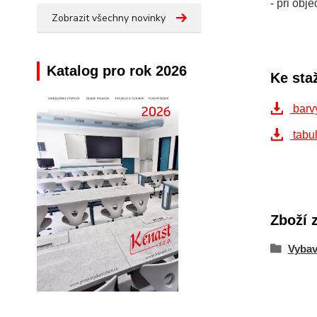
- při ob
Zobrazit všechny novinky
Katalog pro rok 2026
Ke sta
barv
tabul
Zboží 
Vybav