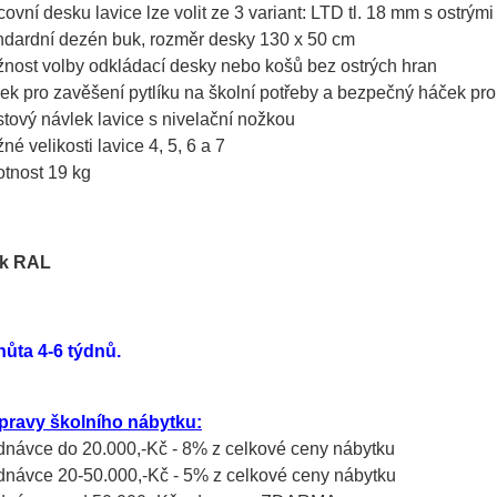
covní desku lavice lze volit ze 3 variant: LTD tl. 18 mm s ostrý
ndardní dezén buk, rozměr desky 130 x 50 cm
nost volby odkládací desky nebo košů bez ostrých hran
ek pro zavěšení pytlíku na školní potřeby a bezpečný háček pr
stový návlek lavice s nivelační nožkou
né velikosti lavice 4, 5, 6 a 7
tnost 19 kg
hůta 4-6 týdnů.
pravy školního nábytku:
ednávce do 20.000,-Kč - 8% z celkové ceny nábytku
ednávce 20-50.000,-Kč - 5% z celkové ceny nábytku