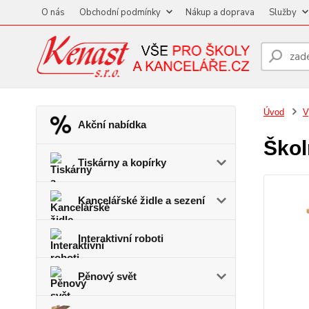
O nás
Obchodní podmínky
Nákup a doprava
Služby
Úvod
V
Akční nabídka
Škol
Tiskárny a kopírky
Kancelářské židle a sezení
Interaktivní roboti
Pěnový svět