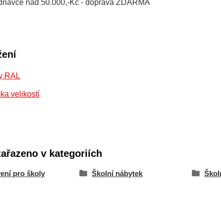
jednávce nad 50.000,-Kč - doprava ZDARMA
žení
y RAL
ka velikostí
zařazeno v kategoriích
ení pro školy
Školní nábytek
Školn