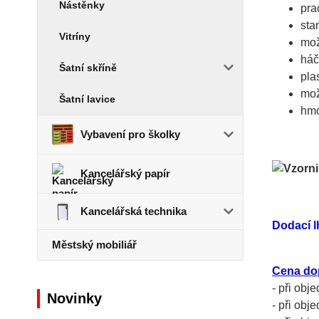
Nástěnky
pra
sta
Vitríny
mož
háč
Šatní skříně
pla
mož
Šatní lavice
hmo
Vybavení pro školky
Kancelářský papír
Kancelářská technika
Dodací l
Městský mobiliář
Cena do
- při obj
Novinky
- při obj