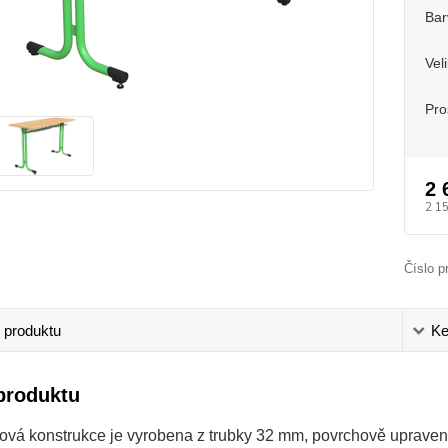
Bar
Vel
Pro
2 
2 1
Číslo p
 produktu
Ke
produktu
ová konstrukce je vyrobena z trubky 32 mm, povrchově uprave