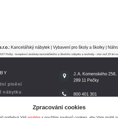
r.o.
:
Kancelářský nábytek
|
Vybavení pro školy a školky
|
Náhra
ST Pečky - komplexní dodávky kancelářského a školního nábytku a techniky - více než 25 let na
ŽBY
J. A. Komenského 258,
289 11 Pečky
ní plnění
ž nábytku
800 401 301
Zpracování cookies
 kanceláře
info@kenast.cz
ři potřebují Váš
souhlas
s použitím souborů cookies, aby Vám mohli z