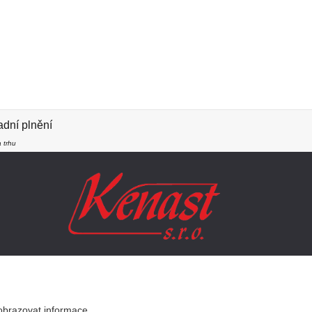
dní plnění
 trhu
SLEDUJTE NÁS
obrazovat informace