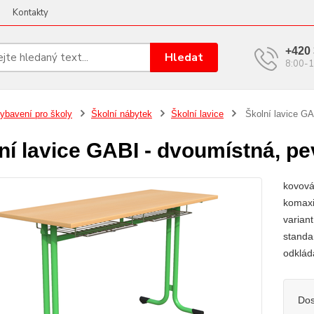
Kontakty
+420 
Hledat
8:00-1
ybavení pro školy
Školní nábytek
Školní lavice
Školní lavice GA
ní lavice GABI - dvoumístná, p
kovová
komaxi
varian
standa
odklád
Dos