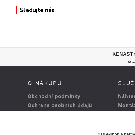
Sledujte nás
KENAST s.
KENA
O NÁKUPU
SLU
Obchodní podmínky
Náhrad
Ochrana osobních údajů
Montá
Platba a doprava
Servis
Odstoupení od smlouvy
Péče o
Náš e-shop a partne