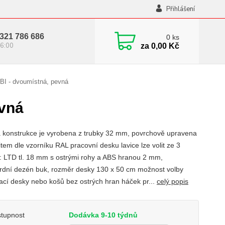
Přihlášení
321 786 686
0
ks
6:00
za
0,00 Kč
BI - dvoumístná, pevná
evná
 konstrukce je vyrobena z trubky 32 mm, povrchově upravena
tem dle vzorníku RAL pracovní desku lavice lze volit ze 3
t: LTD tl. 18 mm s ostrými rohy a ABS hranou 2 mm,
rdní dezén buk, rozměr desky 130 x 50 cm možnost volby
ací desky nebo košů bez ostrých hran háček pr...
celý popis
tupnost
Dodávka 9-10 týdnů