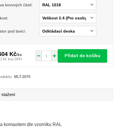
va kovových částí:
ikost:
stor pod lavicí:
604 Kč
/
ks
Přidat do košíku
52 Kč
bez DPH
roduktu:
MLT-2070
 stažení
na komaxitem dle vzorníku RAL