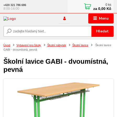
0
ks
+420 321 786 686
za
0,00 Kč
8:00-16:00
Menu
Hledat
Úvod
Vybavení pro školy
Školní nábytek
Školní lavice
Školní lavice
GABI - dvoumístná, pevná
Školní lavice GABI - dvoumístná,
pevná