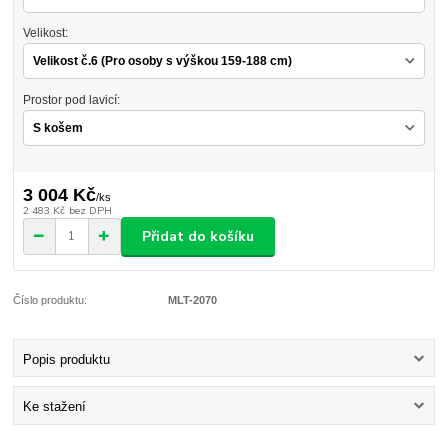
Velikost:
Prostor pod lavicí:
3 004 Kč
/
ks
2 483 Kč
bez DPH
Přidat do košíku
Číslo produktu:
MLT-2070
Popis produktu
Ke stažení