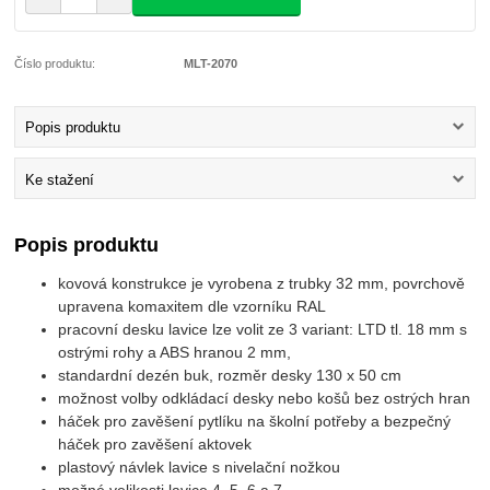
Číslo produktu:
MLT-2070
Popis produktu
Ke stažení
Popis produktu
kovová konstrukce je vyrobena z trubky 32 mm, povrchově
upravena komaxitem dle vzorníku RAL
pracovní desku lavice lze volit ze 3 variant: LTD tl. 18 mm s
ostrými rohy a ABS hranou 2 mm,
standardní dezén buk, rozměr desky 130 x 50 cm
možnost volby odkládací desky nebo košů bez ostrých hran
háček pro zavěšení pytlíku na školní potřeby a bezpečný
háček pro zavěšení aktovek
plastový návlek lavice s nivelační nožkou