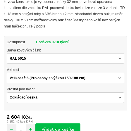
kovová konstrukce je vyrobena z trubky 32 mm, povrchově upravena
komaxitem dle vzorníku RAL pracovní desku lavice lze volit ze 3 variant: LTD
tl. 18 mm s ostrými rohy a ABS hranou 2 mm, standardní dezén buk, rozměr
desky 130 x 50 cm možnost volby odkládací desky nebo košů bez ostrých
hran háček pr...
celý popis
Dostupnost
Dodávka 9-10 týdnů
Barva kovových částí:
Velikost:
Prostor pod lavicí:
2 604 Kč
/
ks
2 152 Kč
bez DPH
Přidat do košíku