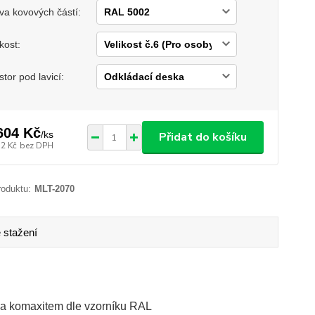
va kovových částí:
ikost:
stor pod lavicí:
604 Kč
/
ks
Přidat do košíku
52 Kč
bez DPH
roduktu:
MLT-2070
 stažení
na komaxitem dle vzorníku RAL