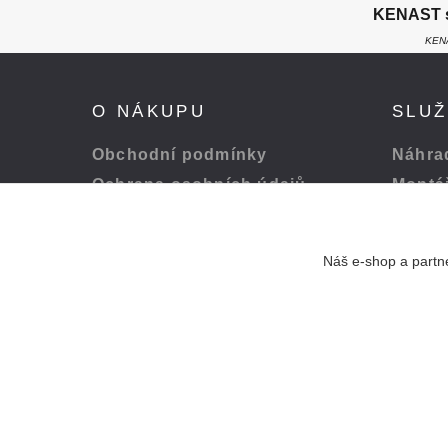
KENAST s.
KENA
O NÁKUPU
SLU
Obchodní podmínky
Náhrad
Ochrana osobních údajů
Montá
Platba a doprava
Servis
Odstoupení od smlouvy
Péče o
Náš e-shop a partne
Pohodlná platba přes:
© 1994 - 2024 Kenast s. r. o. - Všechna práva vyhrazena