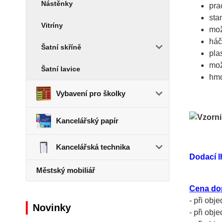
Nástěnky
pra
sta
Vitríny
mož
háč
Šatní skříně
pla
mož
Šatní lavice
hmo
Vybavení pro školky
Kancelářský papír
Kancelářská technika
Dodací l
Městský mobiliář
Cena do
- při obj
Novinky
- při obj