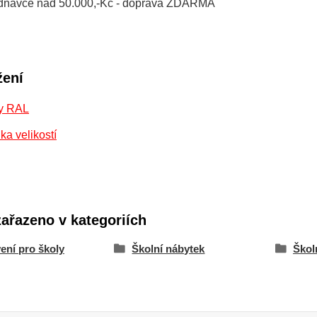
jednávce nad 50.000,-Kč - doprava ZDARMA
žení
y RAL
ka velikostí
zařazeno v kategoriích
ení pro školy
Školní nábytek
Školn