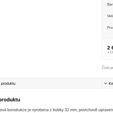
Bar
Vel
Pro
2 
2 1
Číslo p
 produktu
Ke
produktu
ová konstrukce je vyrobena z trubky 32 mm, povrchově uprave