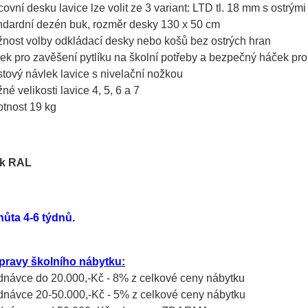
covní desku lavice lze volit ze 3 variant: LTD tl. 18 mm s ostrý
ndardní dezén buk, rozměr desky 130 x 50 cm
nost volby odkládací desky nebo košů bez ostrých hran
ek pro zavěšení pytlíku na školní potřeby a bezpečný háček pr
stový návlek lavice s nivelační nožkou
né velikosti lavice 4, 5, 6 a 7
tnost 19 kg
hůta 4-6 týdnů.
pravy školního nábytku:
ednávce do 20.000,-Kč - 8% z celkové ceny nábytku
ednávce 20-50.000,-Kč - 5% z celkové ceny nábytku