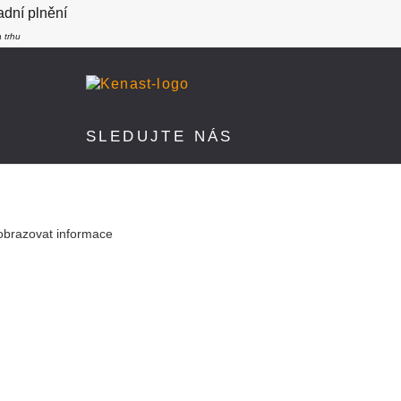
dní plnění
 trhu
SLEDUJTE NÁS
obrazovat informace
Vytvořeno na
Eshop-rychle.cz