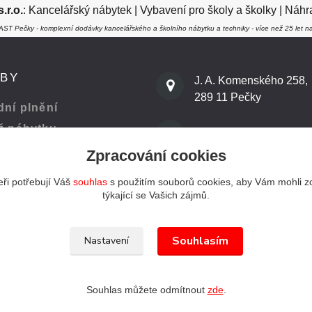
r.o.
:
Kancelářský nábytek
|
Vybavení pro školy a školky
|
Náhra
ST Pečky - komplexní dodávky kancelářského a školního nábytku a techniky - více než 25 let na
ŽBY
J. A. Komenského 258,
289 11 Pečky
ní plnění
ž nábytku
800 401 301
Zpracování cookies
 kanceláře
ři potřebují Váš
souhlas
s použitím souborů cookies, aby Vám mohli z
info@kenast.cz
týkající se Vašich zájmů.
Souhlasím
Nastavení
Souhlas můžete odmítnout
zde
.