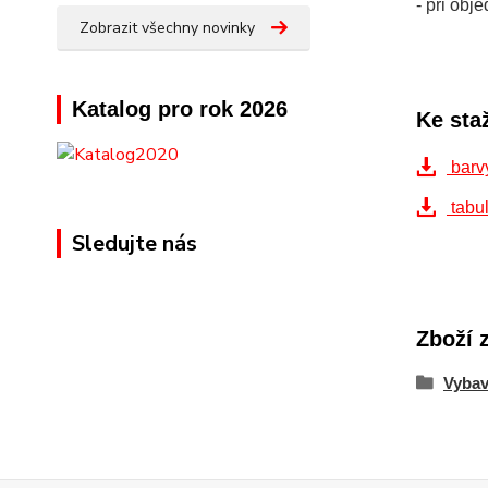
- při ob
Zobrazit všechny novinky
Katalog pro rok 2026
Ke sta
barv
tabul
Sledujte nás
Zboží 
Vybav