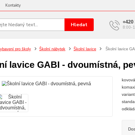
Kontakty
+420 
Hledat
8:00-1
ybavení pro školy
Školní nábytek
Školní lavice
Školní lavice GA
ní lavice GABI - dvoumístná, p
kovová
komaxi
varian
standa
odklád
Dos