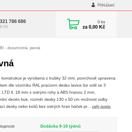
Přihlášení
321 786 686
0
ks
6:00
za
0,00 Kč
BI - dvoumístná, pevná
evná
 konstrukce je vyrobena z trubky 32 mm, povrchově upravena
tem dle vzorníku RAL pracovní desku lavice lze volit ze 3
t: LTD tl. 18 mm s ostrými rohy a ABS hranou 2 mm,
rdní dezén buk, rozměr desky 130 x 50 cm možnost volby
ací desky nebo košů bez ostrých hran háček pr...
celý popis
tupnost
Dodávka 9-10 týdnů