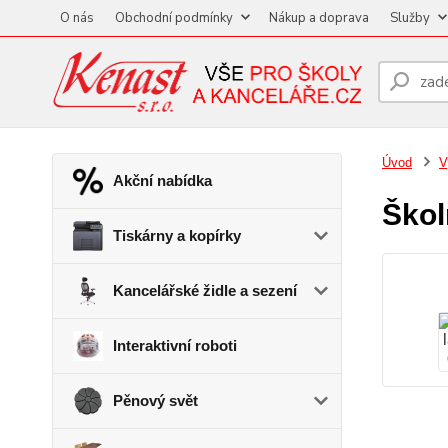
O nás
Obchodní podmínky
Nákup a doprava
Služby
Úvod
V
Akční nabídka
Škol
Tiskárny a kopírky
Kancelářské židle a sezení
Interaktivní roboti
Pěnový svět