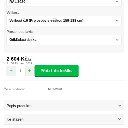
Velikost:
Prostor pod lavicí:
2 604 Kč
/
ks
2 152 Kč
bez DPH
Přidat do košíku
Číslo produktu:
MLT-2070
Popis produktu
Ke stažení