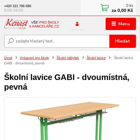
0
ks
+420 321 786 686
za
0,00 Kč
8:00-16:00
Menu
Hledat
Úvod
Vybavení pro školy
Školní nábytek
Školní lavice
Školní lavice
GABI - dvoumístná, pevná
Školní lavice GABI - dvoumístná,
pevná