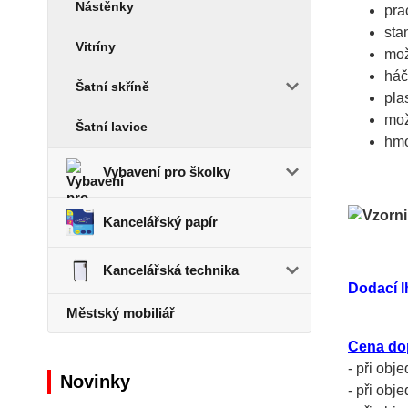
Nástěnky
pra
sta
Vitríny
mož
háč
Šatní skříně
pla
mož
Šatní lavice
hmo
Vybavení pro školky
Kancelářský papír
Kancelářská technika
Dodací l
Městský mobiliář
Cena do
- při obj
Novinky
- při obj