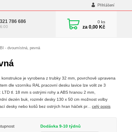
Přihlášení
321 786 686
0
ks
6:00
za
0,00 Kč
BI - dvoumístná, pevná
evná
 konstrukce je vyrobena z trubky 32 mm, povrchově upravena
tem dle vzorníku RAL pracovní desku lavice lze volit ze 3
t: LTD tl. 18 mm s ostrými rohy a ABS hranou 2 mm,
rdní dezén buk, rozměr desky 130 x 50 cm možnost volby
ací desky nebo košů bez ostrých hran háček pr...
celý popis
tupnost
Dodávka 9-10 týdnů