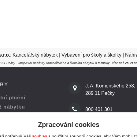
r.o.
:
Kancelářský nábytek
|
Vybavení pro školy a školky
|
Náhra
ST Pečky - komplexní dodávky kancelářského a školního nábytku a techniky - více než 25 let na
ŽBY
J. A. Komenského 258,
289 11 Pečky
ní plnění
ž nábytku
800 401 301
Zpracování cookies
 kanceláře
info@kenast.cz
ři potřebují Váš
souhlas
s použitím souborů cookies, aby Vám mohli z