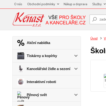
O nás
Obchodní podmínky
Nákup a doprava
Služby
Úvod
V
Akční nabídka
Škol
Tiskárny a kopírky
Kancelářské židle a sezení
Interaktivní roboti
Pěnový svět