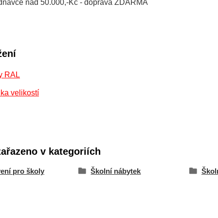
jednávce nad 50.000,-Kč - doprava ZDARMA
žení
y RAL
ka velikostí
zařazeno v kategoriích
ení pro školy
Školní nábytek
Školn