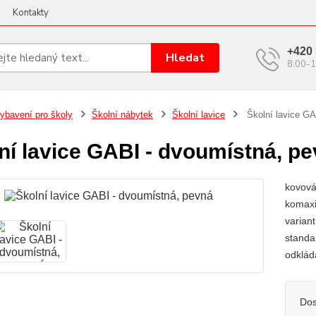
Kontakty
+420 
Hledat
8:00-1
ybavení pro školy
Školní nábytek
Školní lavice
Školní lavice GA
ní lavice GABI - dvoumístná, p
kovová
komaxi
varian
standa
odklád
Dos