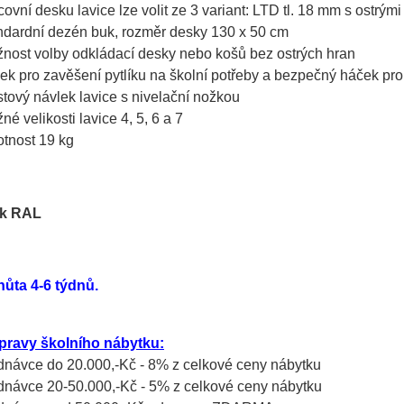
covní desku lavice lze volit ze 3 variant: LTD tl. 18 mm s ostrý
ndardní dezén buk, rozměr desky 130 x 50 cm
nost volby odkládací desky nebo košů bez ostrých hran
ek pro zavěšení pytlíku na školní potřeby a bezpečný háček pr
stový návlek lavice s nivelační nožkou
né velikosti lavice 4, 5, 6 a 7
tnost 19 kg
hůta 4-6 týdnů.
pravy školního nábytku:
ednávce do 20.000,-Kč - 8% z celkové ceny nábytku
ednávce 20-50.000,-Kč - 5% z celkové ceny nábytku