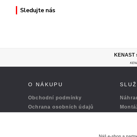
Sledujte nás
KENAST s.
KENA
O NÁKUPU
SLU
Obchodní podmínky
Náhrad
Ochrana osobních údajů
Montá
Platba a doprava
Servis
Odstoupení od smlouvy
Péče o
Náš e-shop a partne