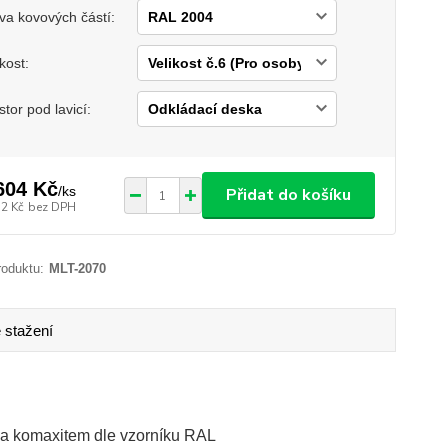
va kovových částí:
ikost:
stor pod lavicí:
604 Kč
/
ks
Přidat do košíku
52 Kč
bez DPH
roduktu:
MLT-2070
 stažení
na komaxitem dle vzorníku RAL