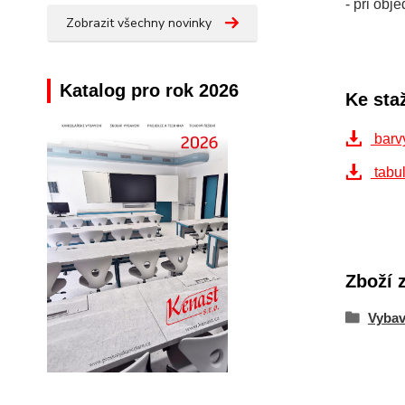
- při ob
Zobrazit všechny novinky
Katalog pro rok 2026
Ke sta
barv
tabul
Zboží 
Vybav