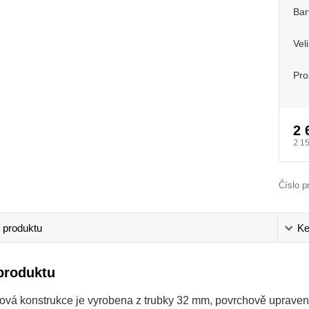
Bar
Vel
Pro
2 
2 1
Číslo p
 produktu
Ke
produktu
ová konstrukce je vyrobena z trubky 32 mm, povrchově uprave