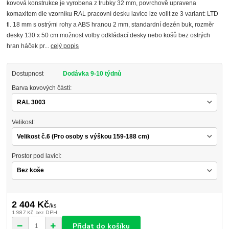
kovová konstrukce je vyrobena z trubky 32 mm, povrchově upravena
komaxitem dle vzorníku RAL pracovní desku lavice lze volit ze 3 variant: LTD
tl. 18 mm s ostrými rohy a ABS hranou 2 mm, standardní dezén buk, rozměr
desky 130 x 50 cm možnost volby odkládací desky nebo košů bez ostrých
hran háček pr...
celý popis
Dostupnost
Dodávka 9-10 týdnů
Barva kovových částí:
Velikost:
Prostor pod lavicí:
2 404 Kč
/
ks
1 987 Kč
bez DPH
Přidat do košíku