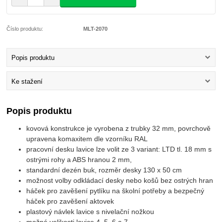
Číslo produktu:
MLT-2070
Popis produktu
Ke stažení
Popis produktu
kovová konstrukce je vyrobena z trubky 32 mm, povrchově
upravena komaxitem dle vzorníku RAL
pracovní desku lavice lze volit ze 3 variant: LTD tl. 18 mm s
ostrými rohy a ABS hranou 2 mm,
standardní dezén buk, rozměr desky 130 x 50 cm
možnost volby odkládací desky nebo košů bez ostrých hran
háček pro zavěšení pytlíku na školní potřeby a bezpečný
háček pro zavěšení aktovek
plastový návlek lavice s nivelační nožkou