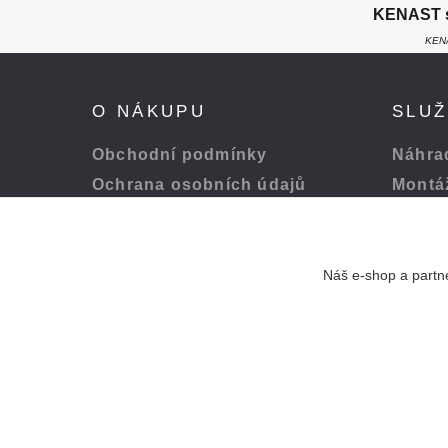
KENAST s.
KENA
O NÁKUPU
SLU
Obchodní podmínky
Náhrad
Ochrana osobních údajů
Montá
Platba a doprava
Servis
Odstoupení od smlouvy
Péče o
Náš e-shop a partne
Pohodlná platba přes:
© 1994 - 2024 Kenast s. r. o. - Všechna práva vyhrazena