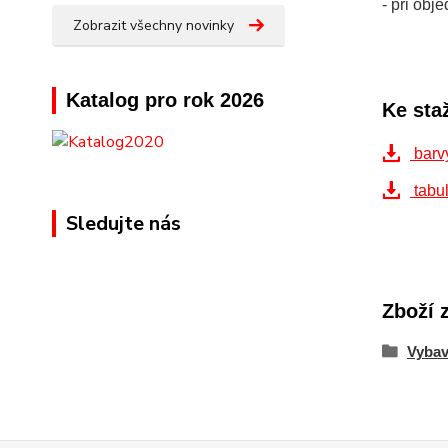
- při ob
Zobrazit všechny novinky
Katalog pro rok 2026
Ke sta
barv
tabul
Sledujte nás
Zboží 
Vybav