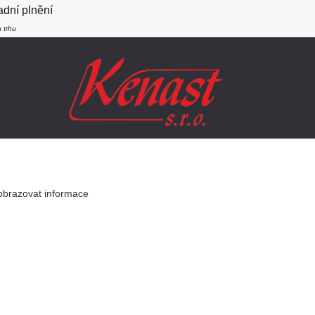
dní plnění
 trhu
SLEDUJTE NÁS
obrazovat informace
Vytvořeno na
Eshop-rychle.cz