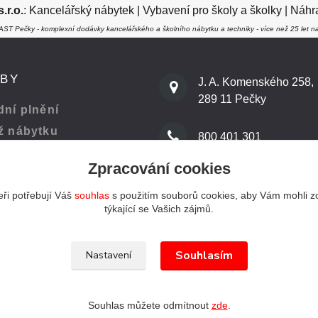
r.o.
:
Kancelářský nábytek
|
Vybavení pro školy a školky
|
Náhra
ST Pečky - komplexní dodávky kancelářského a školního nábytku a techniky - více než 25 let na
ŽBY
J. A. Komenského 258,
289 11 Pečky
ní plnění
ž nábytku
800 401 301
Zpracování cookies
 kanceláře
info@kenast.cz
ři potřebují Váš
souhlas
s použitím souborů cookies, aby Vám mohli z
týkající se Vašich zájmů.
Souhlasím
Nastavení
Souhlas můžete odmítnout
zde
.