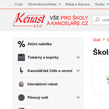
O nás
Obchodní podmínky
Nákup a doprava
Služby
Úvod
V
Akční nabídka
Škol
Tiskárny a kopírky
Kancelářské židle a sezení
Interaktivní roboti
Pěnový svět