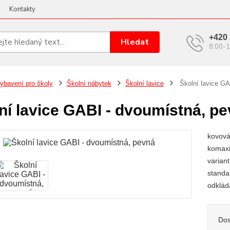
Kontakty
+420 
Hledat
8:00-1
ybavení pro školy
Školní nábytek
Školní lavice
Školní lavice GA
ní lavice GABI - dvoumístná, p
kovová
komaxi
varian
standa
odklád
Dos