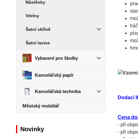
Nástěnky
pra
sta
Vitríny
mož
háč
Šatní skříně
pla
mož
Šatní lavice
hmo
Vybavení pro školky
Kancelářský papír
Kancelářská technika
Dodací l
Městský mobiliář
Cena do
- při obj
Novinky
- při obj