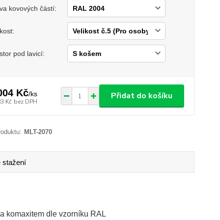
va kovových částí:
ikost:
stor pod lavicí:
004 Kč
/
ks
Přidat do košíku
83 Kč
bez DPH
roduktu:
MLT-2070
 stažení
na komaxitem dle vzorníku RAL