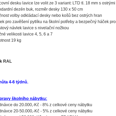
covní desku lavice lze volit ze 3 variant: LTD tl. 18 mm s ostrý
ndardní dezén buk, rozměr desky 130 x 50 cm
nost volby odkládací desky nebo košů bez ostrých hran
ek pro zavěšení pytlíku na školní potřeby a bezpečný háček pr
stový návlek lavice s nivelační nožkou
né velikosti lavice 4, 5, 6 a 7
tnost 19 kg
hůta 4-6 týdnů.
pravy školního nábytku:
ednávce do 20.000,-Kč - 8% z celkové ceny nábytku
ednávce 20-50.000,-Kč - 5% z celkové ceny nábytku