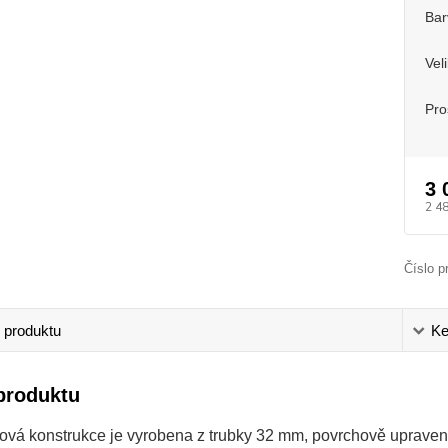
Bar
Vel
Pro
3 
2 4
Číslo p
 produktu
Ke
produktu
ová konstrukce je vyrobena z trubky 32 mm, povrchově uprave