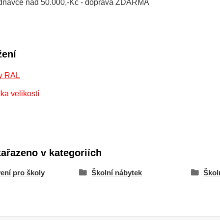
jednávce nad 50.000,-Kč - doprava ZDARMA
žení
y RAL
ka velikostí
zařazeno v kategoriích
ení pro školy
Školní nábytek
Školn