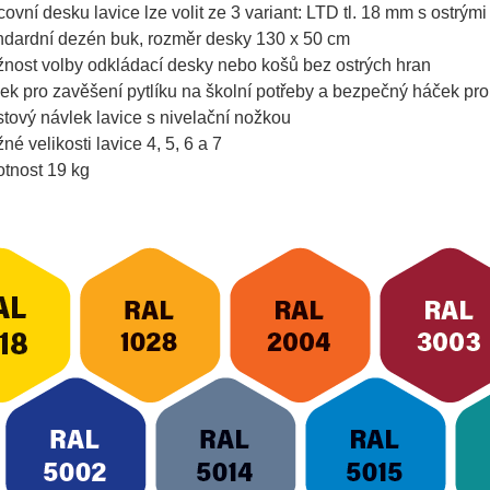
covní desku lavice lze volit ze 3 variant: LTD tl. 18 mm s ostrý
ndardní dezén buk, rozměr desky 130 x 50 cm
nost volby odkládací desky nebo košů bez ostrých hran
ek pro zavěšení pytlíku na školní potřeby a bezpečný háček pr
stový návlek lavice s nivelační nožkou
né velikosti lavice 4, 5, 6 a 7
tnost 19 kg