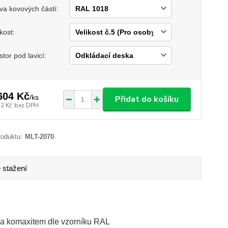
va kovových částí:
ikost:
stor pod lavicí:
604 Kč
/
ks
Přidat do košíku
52 Kč
bez DPH
roduktu:
MLT-2070
 stažení
na komaxitem dle vzorníku RAL