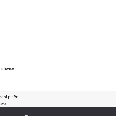
í lavice
dní plnění
 trhu