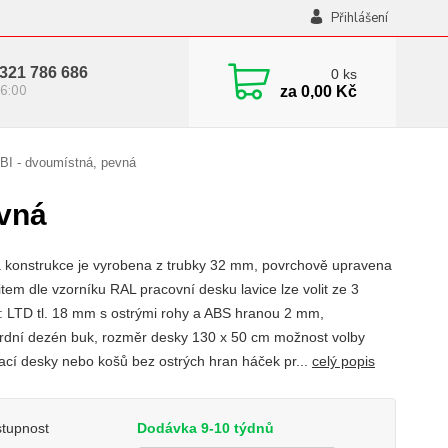
Přihlášení
321 786 686
0
ks
6:00
za
0,00 Kč
BI - dvoumístná, pevná
evná
 konstrukce je vyrobena z trubky 32 mm, povrchově upravena
tem dle vzorníku RAL pracovní desku lavice lze volit ze 3
t: LTD tl. 18 mm s ostrými rohy a ABS hranou 2 mm,
rdní dezén buk, rozměr desky 130 x 50 cm možnost volby
ací desky nebo košů bez ostrých hran háček pr...
celý popis
tupnost
Dodávka 9-10 týdnů