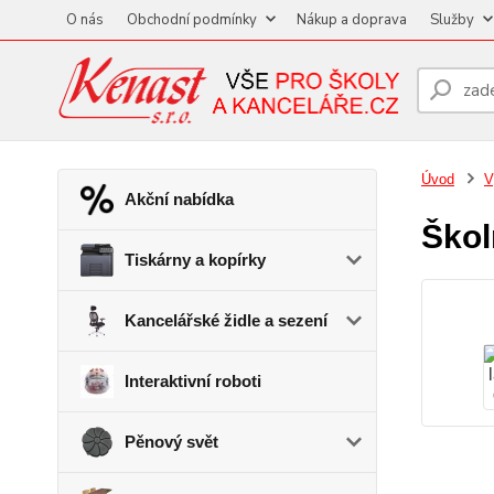
O nás
Obchodní podmínky
Nákup a doprava
Služby
Úvod
V
Akční nabídka
Škol
Tiskárny a kopírky
Kancelářské židle a sezení
Interaktivní roboti
Pěnový svět