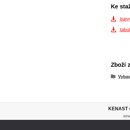
Ke sta
barv
tabul
Zboží 
Vybav
KENAST s.
KENA