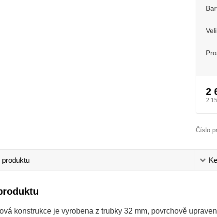
Bar
Vel
Pro
2 
2 1
Číslo p
 produktu
Ke
produktu
ová konstrukce je vyrobena z trubky 32 mm, povrchově uprave