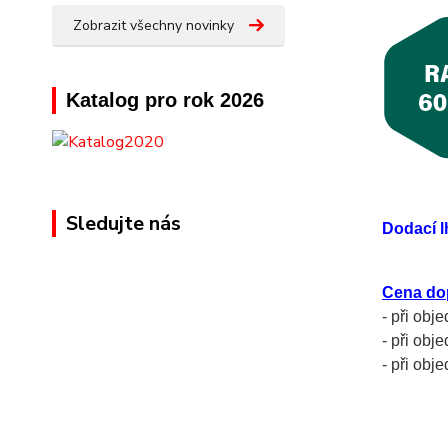
Zobrazit všechny novinky
Katalog pro rok 2026
Sledujte nás
Dodací l
Cena do
- při obj
- při obj
- při ob