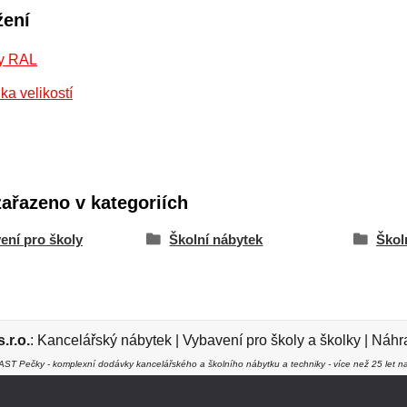
žení
y RAL
ka velikostí
zařazeno v kategoriích
ení pro školy
Školní nábytek
Školn
r.o.
:
Kancelářský nábytek
|
Vybavení pro školy a školky
|
Náhra
ST Pečky - komplexní dodávky kancelářského a školního nábytku a techniky - více než 25 let na