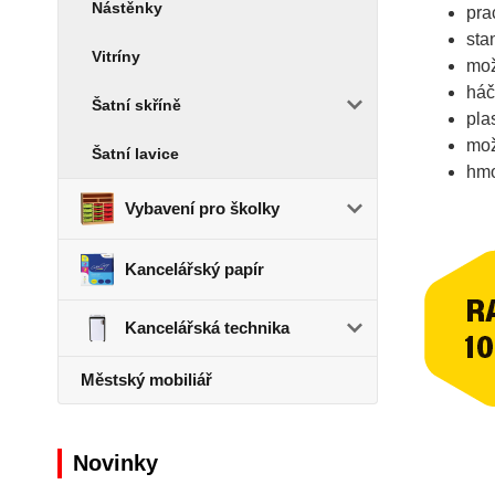
Nástěnky
pra
sta
Vitríny
mož
háč
Šatní skříně
pla
mož
Šatní lavice
hmo
Vybavení pro školky
Kancelářský papír
Kancelářská technika
Městský mobiliář
Novinky