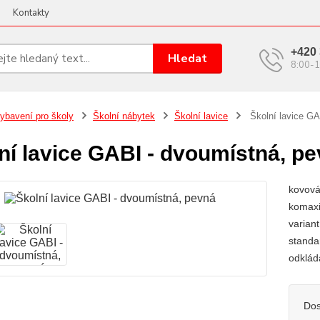
Kontakty
+420 
Hledat
8:00-1
ybavení pro školy
Školní nábytek
Školní lavice
Školní lavice GA
ní lavice GABI - dvoumístná, p
kovová
komaxi
varian
standa
odklád
Dos