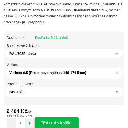
komaxitem dle vzorníku RAL pracovní desku lavice lze volit ze 3 variant: LTD
tl. 18 mm s ostrými rohy a ABS hranou 2 mm, standardní dezén buk, rozměr
desky 130 x 50 cm možnost volby odkládací desky nebo košů bez ostrých
hran háček pr...
celý popis
Dostupnost
Dodávka 9-10 týdnů
Barva kovových částí:
Velikost:
Prostor pod lavicí:
2 404 Kč
/
ks
1 987 Kč
bez DPH
Přidat do košíku