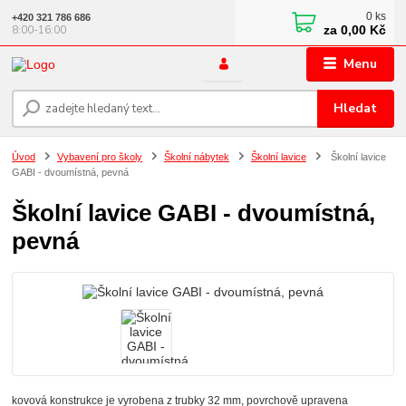
0
ks
+420 321 786 686
za
0,00 Kč
8:00-16:00
Menu
Hledat
Úvod
Vybavení pro školy
Školní nábytek
Školní lavice
Školní lavice
GABI - dvoumístná, pevná
Školní lavice GABI - dvoumístná,
pevná
kovová konstrukce je vyrobena z trubky 32 mm, povrchově upravena