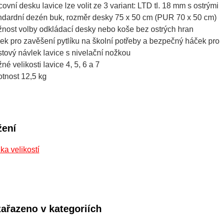
covní desku lavice lze volit ze 3 variant: LTD tl. 18 mm s ostrý
ndardní dezén buk, rozměr desky 75 x 50 cm (PUR 70 x 50 cm)
nost volby odkládací desky nebo koše bez ostrých hran
ek pro zavěšení pytlíku na školní potřeby a bezpečný háček pr
stový návlek lavice s nivelační nožkou
né velikosti lavice 4, 5, 6 a 7
tnost 12,5 kg
žení
ka velikostí
zařazeno v kategoriích