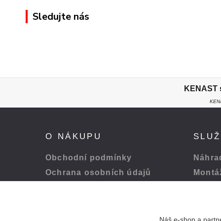
Sledujte nás
KENAST s.
KENA
O NÁKUPU
SLU
Obchodní podmínky
Náhrad
Ochrana osobních údajů
Montá
Platba a doprava
Servis
Odstoupení od smlouvy
Péče o
Náš e-shop a partne