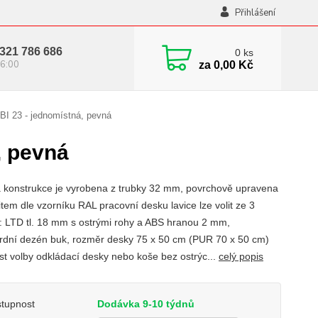
Přihlášení
321 786 686
0
ks
6:00
za
0,00 Kč
BI 23 - jednomístná, pevná
, pevná
 konstrukce je vyrobena z trubky 32 mm, povrchově upravena
tem dle vzorníku RAL pracovní desku lavice lze volit ze 3
t: LTD tl. 18 mm s ostrými rohy a ABS hranou 2 mm,
rdní dezén buk, rozměr desky 75 x 50 cm (PUR 70 x 50 cm)
t volby odkládací desky nebo koše bez ostrýc...
celý popis
tupnost
Dodávka 9-10 týdnů