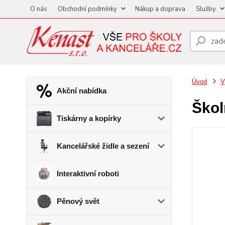
O nás
Obchodní podmínky
Nákup a doprava
Služby
Úvod
V
Akční nabídka
Škol
Tiskárny a kopírky
Kancelářské židle a sezení
Interaktivní roboti
Pěnový svět