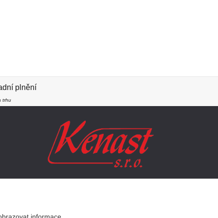
dní plnění
 trhu
SLEDUJTE NÁS
obrazovat informace