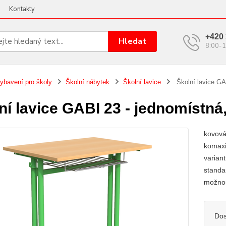
Kontakty
+420 
Hledat
8:00-1
ybavení pro školy
Školní nábytek
Školní lavice
Školní lavice GA
ní lavice GABI 23 - jednomístná
kovová
komaxi
varian
standa
možnos
Dos