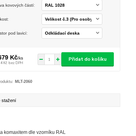
va kovových částí:
ikost:
stor pod lavicí:
679 Kč
/
ks
Přidat do košíku
14 Kč
bez DPH
roduktu:
MLT-2060
 stažení
na komaxitem dle vzorníku RAL