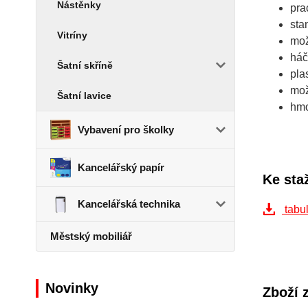
Nástěnky
pra
sta
Vitríny
mož
háč
Šatní skříně
pla
mož
Šatní lavice
hmo
Vybavení pro školky
Kancelářský papír
Ke sta
Kancelářská technika
tabul
Městský mobiliář
Novinky
Zboží 