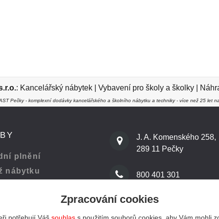
r.o.
:
Kancelářský nábytek
|
Vybavení pro školy a školky
|
Náhra
ST Pečky - komplexní dodávky kancelářského a školního nábytku a techniky - více než 25 let na
ŽBY
J. A. Komenského 258,
289 11 Pečky
ní plnění
ž nábytku
800 401 301
Zpracování cookies
 kanceláře
info@kenast.cz
ři potřebují Váš
souhlas
s použitím souborů cookies, aby Vám mohli z