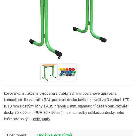
kovová konstrukce je vyrobena z trubky 32 mm, povrchově upravena
komaxitem dle vzorníku RAL pracovní desku lavice lze volit ze 3 variant: LTD
tl. 18 mm s ostrými rohy a ABS hranou 2 mm, standardní dezén buk, rozměr
desky 75 x 50 cm (PUR 70 x 50 cm) možnost volby odkládací desky nebo
koše bez ostrýc...
celý popis
Dostupnost
Dodávka 9-10 týdnů