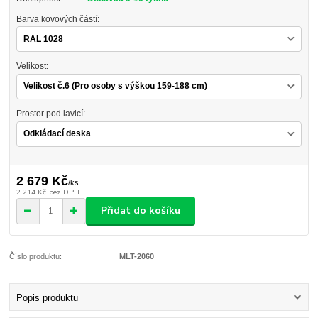
Barva kovových částí:
Velikost:
Prostor pod lavicí:
2 679 Kč
/
ks
2 214 Kč
bez DPH
Přidat do košíku
Číslo produktu:
MLT-2060
Popis produktu