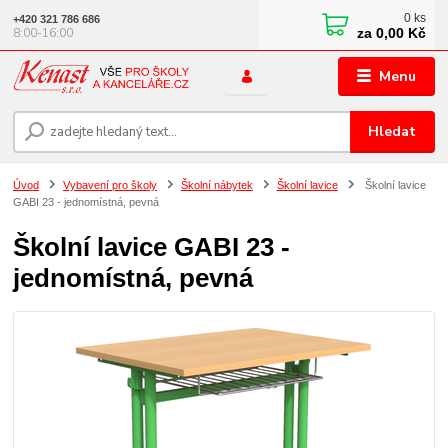
0
ks
+420 321 786 686
za
0,00 Kč
8:00-16:00
Menu
Hledat
Úvod
Vybavení pro školy
Školní nábytek
Školní lavice
Školní lavice
GABI 23 - jednomístná, pevná
Školní lavice GABI 23 -
jednomístná, pevná