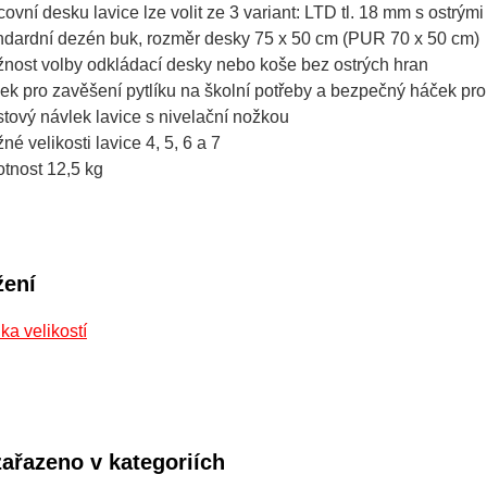
covní desku lavice lze volit ze 3 variant: LTD tl. 18 mm s ostrý
ndardní dezén buk, rozměr desky 75 x 50 cm (PUR 70 x 50 cm)
nost volby odkládací desky nebo koše bez ostrých hran
ek pro zavěšení pytlíku na školní potřeby a bezpečný háček pr
stový návlek lavice s nivelační nožkou
né velikosti lavice 4, 5, 6 a 7
tnost 12,5 kg
žení
ka velikostí
zařazeno v kategoriích