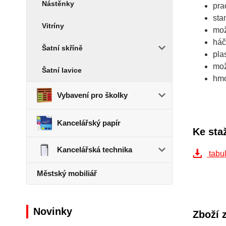
Nástěnky
pra
sta
Vitríny
mož
háč
Šatní skříně
pla
mož
Šatní lavice
hmo
Vybavení pro školky
Kancelářský papír
Ke sta
Kancelářská technika
tabul
Městský mobiliář
Novinky
Zboží 