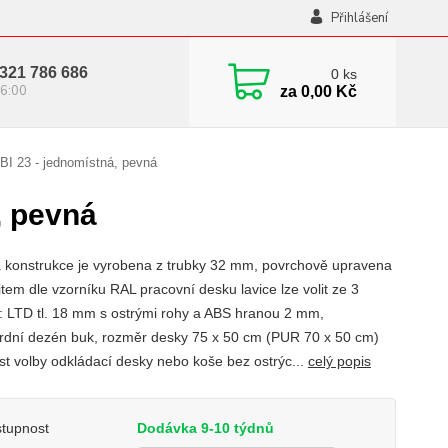
Přihlášení
321 786 686
0
ks
6:00
za
0,00 Kč
BI 23 - jednomístná, pevná
, pevná
 konstrukce je vyrobena z trubky 32 mm, povrchově upravena
tem dle vzorníku RAL pracovní desku lavice lze volit ze 3
t: LTD tl. 18 mm s ostrými rohy a ABS hranou 2 mm,
rdní dezén buk, rozměr desky 75 x 50 cm (PUR 70 x 50 cm)
t volby odkládací desky nebo koše bez ostrýc...
celý popis
tupnost
Dodávka 9-10 týdnů