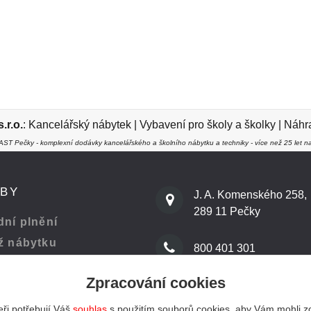
r.o.
:
Kancelářský nábytek
|
Vybavení pro školy a školky
|
Náhra
ST Pečky - komplexní dodávky kancelářského a školního nábytku a techniky - více než 25 let na
ŽBY
J. A. Komenského 258,
289 11 Pečky
ní plnění
ž nábytku
800 401 301
Zpracování cookies
 kanceláře
info@kenast.cz
ři potřebují Váš
souhlas
s použitím souborů cookies, aby Vám mohli z