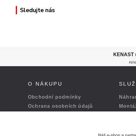
Sledujte nás
KENAST s.
KENA
O NÁKUPU
SLU
Obchodní podmínky
Náhrad
Ochrana osobních údajů
Montá
Platba a doprava
Servis
Odstoupení od smlouvy
Péče o
Náš e-shop a partne