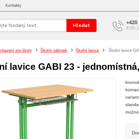
Kontakty
+420 
Hledat
8:00-1
ybavení pro školy
Školní nábytek
Školní lavice
Školní lavice GA
ní lavice GABI 23 - jednomístná
kovová
komaxi
varian
standa
možnos
Dos