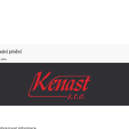
dní plnění
 trhu
SLEDUJTE NÁS
obrazovat informace