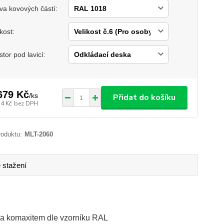
va kovových částí:
ikost:
stor pod lavicí:
679 Kč
/
ks
Přidat do košíku
14 Kč
bez DPH
roduktu:
MLT-2060
 stažení
na komaxitem dle vzorníku RAL