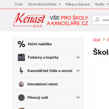
O nás
Obchodní podmínky
Nákup a doprava
Služby
Úvod
V
Akční nabídka
Škol
Tiskárny a kopírky
Kancelářské židle a sezení
Interaktivní roboti
Pěnový svět