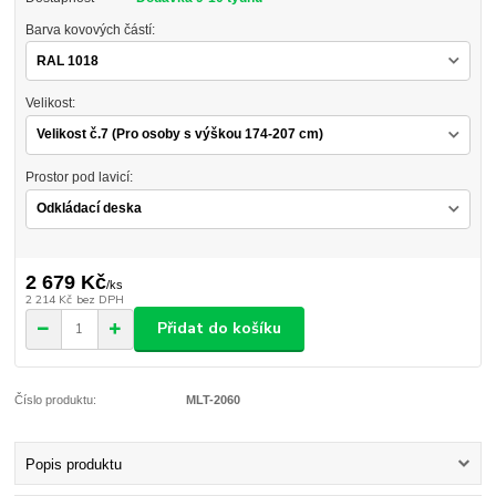
Barva kovových částí:
Velikost:
Prostor pod lavicí:
2 679 Kč
/
ks
2 214 Kč
bez DPH
Přidat do košíku
Číslo produktu:
MLT-2060
Popis produktu