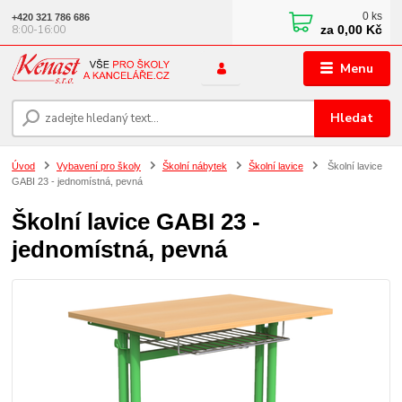
0
ks
+420 321 786 686
za
0,00 Kč
8:00-16:00
Menu
Hledat
Úvod
Vybavení pro školy
Školní nábytek
Školní lavice
Školní lavice
GABI 23 - jednomístná, pevná
Školní lavice GABI 23 -
jednomístná, pevná