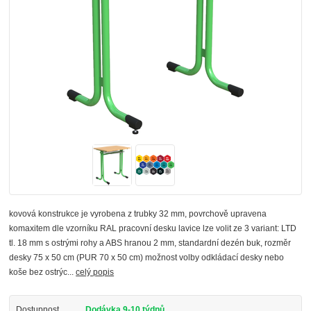
kovová konstrukce je vyrobena z trubky 32 mm, povrchově upravena
komaxitem dle vzorníku RAL pracovní desku lavice lze volit ze 3 variant: LTD
tl. 18 mm s ostrými rohy a ABS hranou 2 mm, standardní dezén buk, rozměr
desky 75 x 50 cm (PUR 70 x 50 cm) možnost volby odkládací desky nebo
koše bez ostrýc...
celý popis
Dostupnost
Dodávka 9-10 týdnů