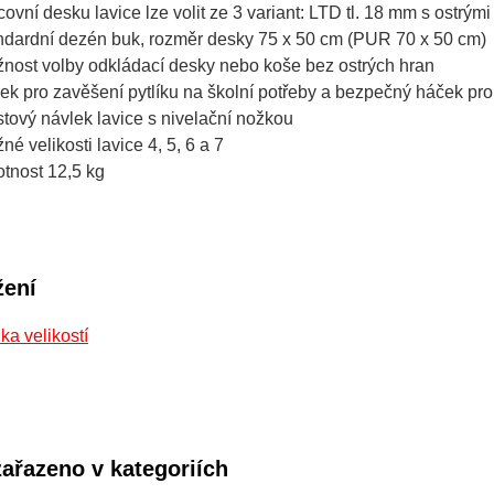
covní desku lavice lze volit ze 3 variant: LTD tl. 18 mm s ostrý
ndardní dezén buk, rozměr desky 75 x 50 cm (PUR 70 x 50 cm)
nost volby odkládací desky nebo koše bez ostrých hran
ek pro zavěšení pytlíku na školní potřeby a bezpečný háček pr
stový návlek lavice s nivelační nožkou
né velikosti lavice 4, 5, 6 a 7
tnost 12,5 kg
žení
ka velikostí
zařazeno v kategoriích