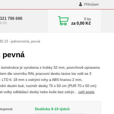
Přihlášení
321 786 686
0
ks
6:00
za
0,00 Kč
BI 23 - jednomístná, pevná
, pevná
 konstrukce je vyrobena z trubky 32 mm, povrchově upravena
tem dle vzorníku RAL pracovní desku lavice lze volit ze 3
t: LTD tl. 18 mm s ostrými rohy a ABS hranou 2 mm,
rdní dezén buk, rozměr desky 75 x 50 cm (PUR 70 x 50 cm)
t volby odkládací desky nebo koše bez ostrýc...
celý popis
tupnost
Dodávka 9-10 týdnů