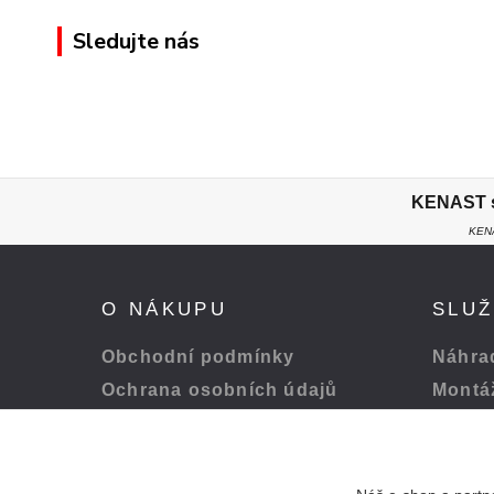
Sledujte nás
KENAST s.
KENA
O NÁKUPU
SLU
Obchodní podmínky
Náhrad
Ochrana osobních údajů
Montá
Platba a doprava
Servis
Odstoupení od smlouvy
Péče o