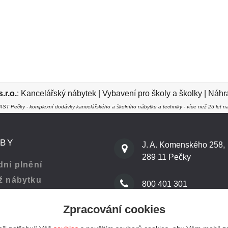
r.o.
:
Kancelářský nábytek
|
Vybavení pro školy a školky
|
Náhra
ST Pečky - komplexní dodávky kancelářského a školního nábytku a techniky - více než 25 let na
ŽBY
J. A. Komenského 258,
289 11 Pečky
ní plnění
ž nábytku
800 401 301
Zpracování cookies
 kanceláře
info@kenast.cz