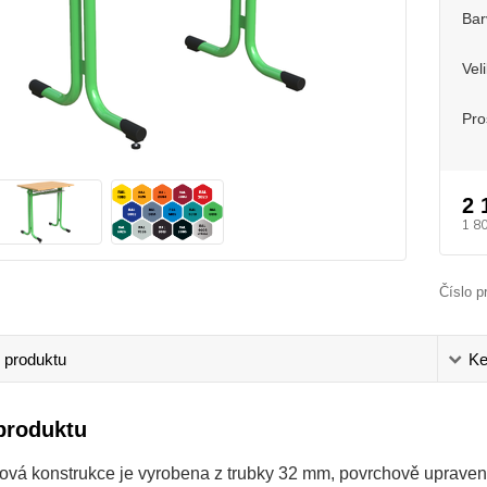
Bar
Vel
Pro
2 
1 8
Číslo p
 produktu
Ke
produktu
ová konstrukce je vyrobena z trubky 32 mm, povrchově uprave