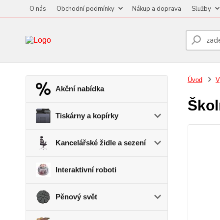
O nás
Obchodní podmínky
Nákup a doprava
Služby
Úvod
V
Akční nabídka
Škol
Tiskárny a kopírky
Kancelářské židle a sezení
Interaktivní roboti
Pěnový svět