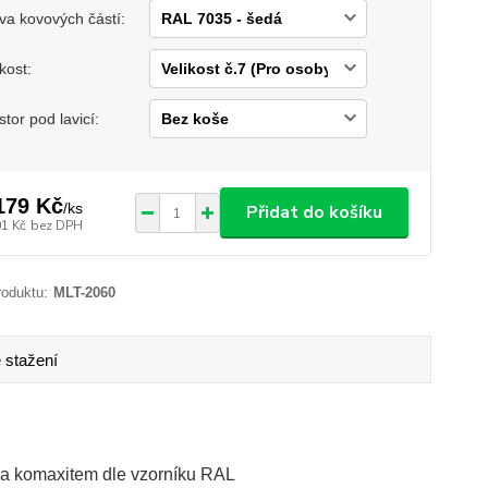
va kovových částí:
ikost:
stor pod lavicí:
179 Kč
/
ks
Přidat do košíku
01 Kč
bez DPH
roduktu:
MLT-2060
 stažení
na komaxitem dle vzorníku RAL