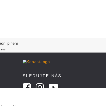
dní plnění
 trhu
SLEDUJTE NÁS