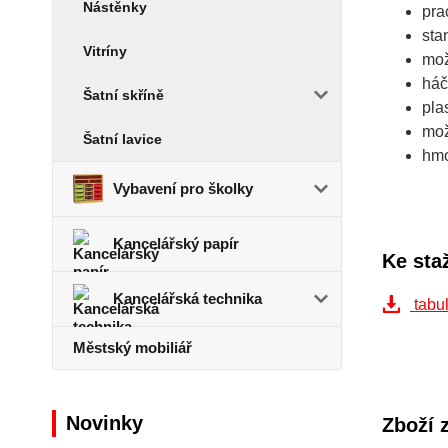
Nástěnky
pra
sta
Vitríny
mož
háč
Šatní skříně
pla
mož
Šatní lavice
hmo
Vybavení pro školky
Kancelářský papír
Ke sta
Kancelářská technika
tabul
Městský mobiliář
Novinky
Zboží 