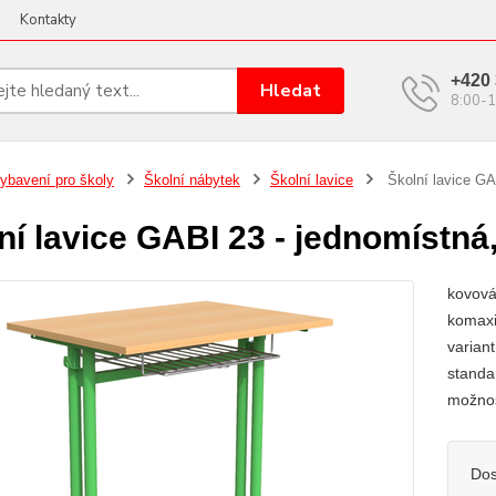
Kontakty
+420 
Hledat
8:00-1
ybavení pro školy
Školní nábytek
Školní lavice
Školní lavice GA
ní lavice GABI 23 - jednomístná
kovová
komaxi
varian
standa
možnos
Dos