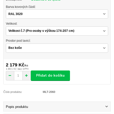
Barva kovových částí:
Velikost:
Prostor pod lavicí:
2 179 Kč
/
ks
1 801 Kč
bez DPH
Přidat do košíku
Číslo produktu:
MLT-2060
Popis produktu