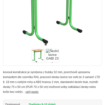
kovová konstrukce je vyrobena z trubky 32 mm, povrchově upravena
komaxitem dle vzorníku RAL pracovní desku lavice lze volit ze 3 variant: LTD
tl. 18 mm s ostrými rohy a ABS hranou 2 mm, standardní dezén buk, rozměr
desky 75 x 50 cm (PUR 70 x 50 cm) možnost volby odkládací desky nebo
koše bez ostrýc...
celý popis
Dostupnost
Dodávka 9-10 týdnů