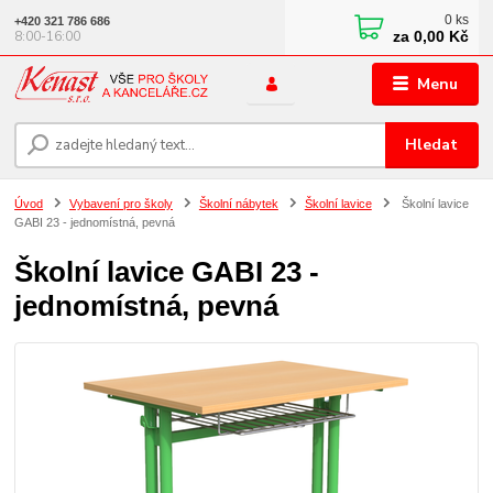
0
ks
+420 321 786 686
za
0,00 Kč
8:00-16:00
Menu
Hledat
Úvod
Vybavení pro školy
Školní nábytek
Školní lavice
Školní lavice
GABI 23 - jednomístná, pevná
Školní lavice GABI 23 -
jednomístná, pevná