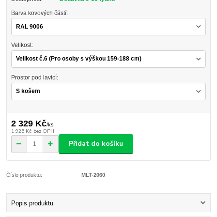
Barva kovových částí:
Velikost:
Prostor pod lavicí:
2 329 Kč
/
ks
1 925 Kč
bez DPH
Přidat do košíku
Číslo produktu:
MLT-2060
Popis produktu