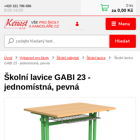
0
ks
+420 321 786 686
za
0,00 Kč
8:00-16:00
Menu
Hledat
Úvod
Vybavení pro školy
Školní nábytek
Školní lavice
Školní lavice
GABI 23 - jednomístná, pevná
Školní lavice GABI 23 -
jednomístná, pevná