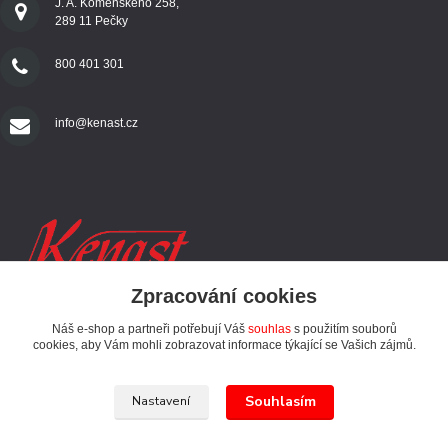
J. A. Komenského 258,
289 11 Pečky
800 401 301
info@kenast.cz
Zpracování cookies
Náš e-shop a partneři potřebují Váš
souhlas
s použitím souborů
SLEDUJTE NÁS
cookies, aby Vám mohli zobrazovat informace týkající se Vašich zájmů.
Souhlasím
Nastavení