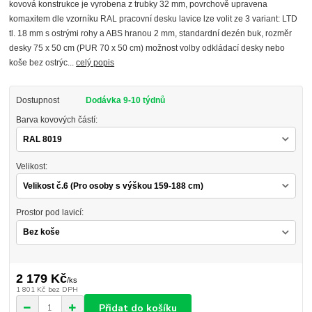
kovová konstrukce je vyrobena z trubky 32 mm, povrchově upravena
komaxitem dle vzorníku RAL pracovní desku lavice lze volit ze 3 variant: LTD
tl. 18 mm s ostrými rohy a ABS hranou 2 mm, standardní dezén buk, rozměr
desky 75 x 50 cm (PUR 70 x 50 cm) možnost volby odkládací desky nebo
koše bez ostrýc...
celý popis
Dostupnost
Dodávka 9-10 týdnů
Barva kovových částí:
Velikost:
Prostor pod lavicí:
2 179 Kč
/
ks
1 801 Kč
bez DPH
Přidat do košíku