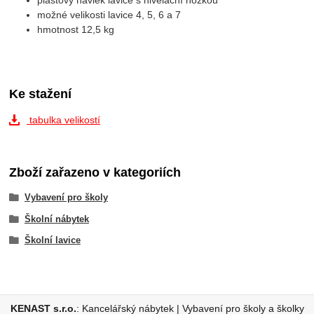
plastový návlek lavice s nivelační nožkou
možné velikosti lavice 4, 5, 6 a 7
hmotnost 12,5 kg
Ke stažení
tabulka velikostí
Zboží zařazeno v kategoriích
Vybavení pro školy
Školní nábytek
Školní lavice
KENAST s.r.o.
:
Kancelářský nábytek
|
Vybavení pro školy a školky