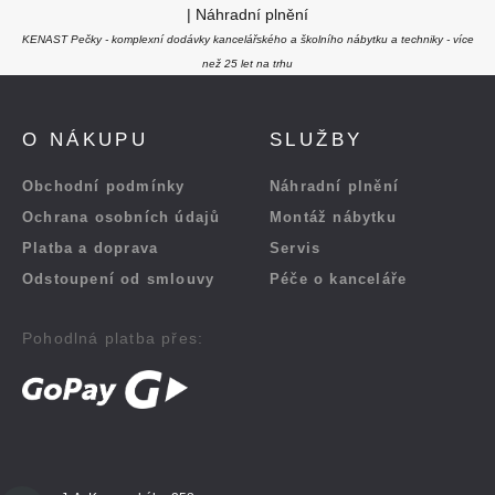
|
Náhradní plnění
KENAST Pečky - komplexní dodávky kancelářského a školního nábytku a techniky - více
než 25 let na trhu
O NÁKUPU
SLUŽBY
Obchodní podmínky
Náhradní plnění
Ochrana osobních údajů
Montáž nábytku
Platba a doprava
Servis
Odstoupení od smlouvy
Péče o kanceláře
Pohodlná platba přes: