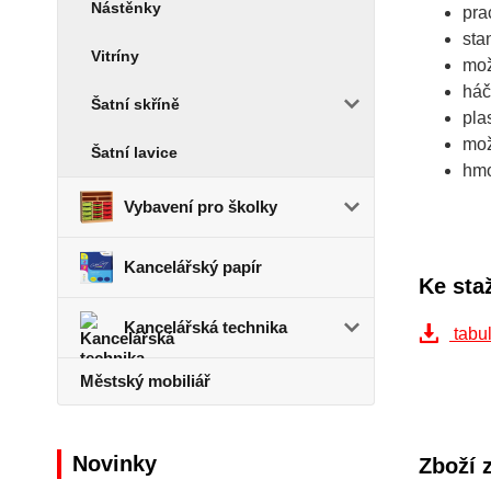
Nástěnky
pra
sta
Vitríny
mož
háč
Šatní skříně
pla
mož
Šatní lavice
hmo
Vybavení pro školky
Kancelářský papír
Ke sta
Kancelářská technika
tabul
Městský mobiliář
Novinky
Zboží 