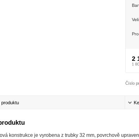
Bar
Vel
Pro
2 
1 8
Číslo p
 produktu
Ke
produktu
ová konstrukce je vyrobena z trubky 32 mm, povrchově uprave