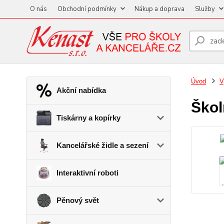
O nás
Obchodní podmínky
Nákup a doprava
Služby
Úvod
V
Akční nabídka
Škol
Tiskárny a kopírky
Kancelářské židle a sezení
Interaktivní roboti
Pěnový svět