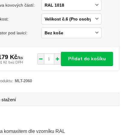
va kovových částí:
ikost:
stor pod lavicí:
179 Kč
/
ks
Přidat do košíku
01 Kč
bez DPH
roduktu:
MLT-2060
 stažení
na komaxitem dle vzorníku RAL