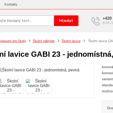
Kontakty
+420 
Hledat
8:00-1
ybavení pro školy
Školní nábytek
Školní lavice
Školní lavice GA
ní lavice GABI 23 - jednomístná
kovová
komaxi
varian
standa
možnos
Dos