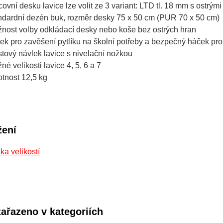
covní desku lavice lze volit ze 3 variant: LTD tl. 18 mm s ostrý
ndardní dezén buk, rozměr desky 75 x 50 cm (PUR 70 x 50 cm)
nost volby odkládací desky nebo koše bez ostrých hran
ek pro zavěšení pytlíku na školní potřeby a bezpečný háček pr
stový návlek lavice s nivelační nožkou
né velikosti lavice 4, 5, 6 a 7
tnost 12,5 kg
žení
ka velikostí
zařazeno v kategoriích