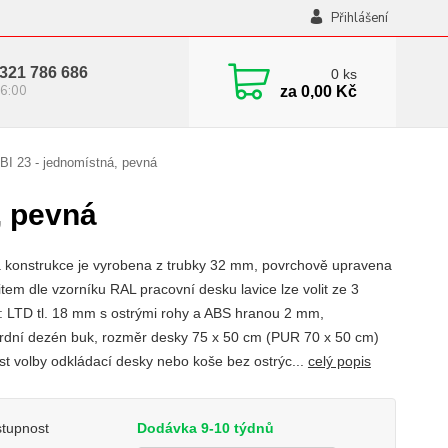
Přihlášení
321 786 686
0
ks
6:00
za
0,00 Kč
BI 23 - jednomístná, pevná
, pevná
 konstrukce je vyrobena z trubky 32 mm, povrchově upravena
tem dle vzorníku RAL pracovní desku lavice lze volit ze 3
t: LTD tl. 18 mm s ostrými rohy a ABS hranou 2 mm,
rdní dezén buk, rozměr desky 75 x 50 cm (PUR 70 x 50 cm)
t volby odkládací desky nebo koše bez ostrýc...
celý popis
tupnost
Dodávka 9-10 týdnů