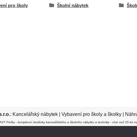
ení pro školy
Školní nábytek
Školn
r.o.
:
Kancelářský nábytek
|
Vybavení pro školy a školky
|
Náhra
ST Pečky - komplexní dodávky kancelářského a školního nábytku a techniky - více než 25 let na