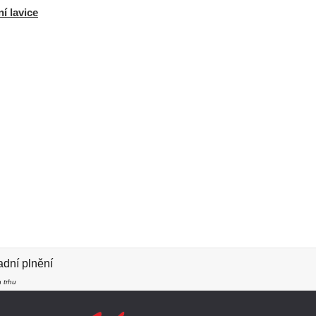
í lavice
dní plnění
 trhu