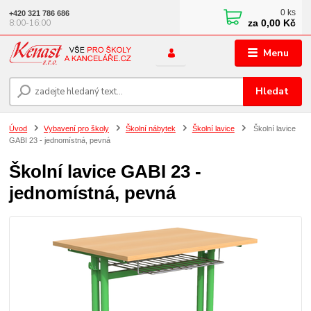
0
ks
+420 321 786 686
za
0,00 Kč
8:00-16:00
Menu
Hledat
Úvod
Vybavení pro školy
Školní nábytek
Školní lavice
Školní lavice
GABI 23 - jednomístná, pevná
Školní lavice GABI 23 -
jednomístná, pevná