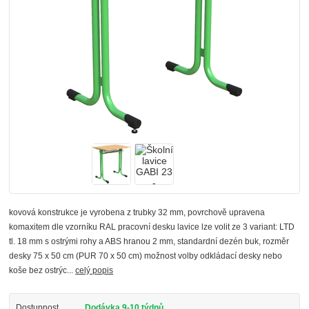
kovová konstrukce je vyrobena z trubky 32 mm, povrchově upravena
komaxitem dle vzorníku RAL pracovní desku lavice lze volit ze 3 variant: LTD
tl. 18 mm s ostrými rohy a ABS hranou 2 mm, standardní dezén buk, rozměr
desky 75 x 50 cm (PUR 70 x 50 cm) možnost volby odkládací desky nebo
koše bez ostrýc...
celý popis
Dostupnost
Dodávka 9-10 týdnů