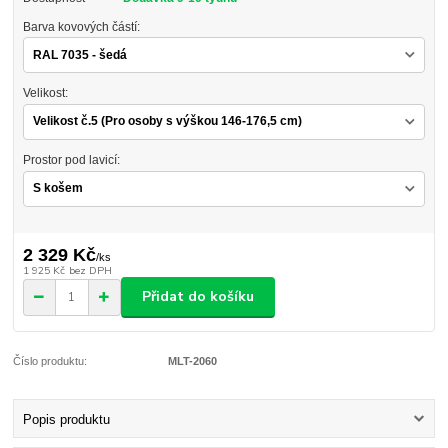
Barva kovových částí:
Velikost:
Prostor pod lavicí:
2 329 Kč
/
ks
1 925 Kč
bez DPH
Přidat do košíku
Číslo produktu:
MLT-2060
Popis produktu