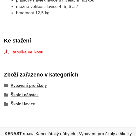
plastový návlek lavice s nivelační nožkou
možné velikosti lavice 4, 5, 6 a 7
hmotnost 12,5 kg
Ke stažení
tabulka velikostí
Zboží zařazeno v kategoriích
Vybavení pro školy
Školní nábytek
Školní lavice
KENAST s.r.o.
:
Kancelářský nábytek
|
Vybavení pro školy a školky