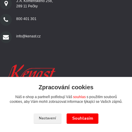
J. A. Komenského 258,
289 11 Pečky
800 401 301
info@kenast.cz
Zpracování cookies
Náš e-shop a partneři potřebují Váš
souhlas
s použitím souborů
SLEDUJTE NÁS
cookies, aby Vám mohli zobrazovat informace týkající se Vašich zájmů.
Souhlasím
Nastavení