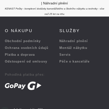
|
Náhradní plnění
KENAST Pečky - komplexní dodávky kancelářského a školního nábytku a techniky - více
než 25 let na trhu
O NÁKUPU
SLUŽBY
Obchodní podmínky
Náhradní plnění
Ochrana osobních údajů
Montáž nábytku
Platba a doprava
Servis
Odstoupení od smlouvy
Péče o kanceláře
Pohodlná platba přes: