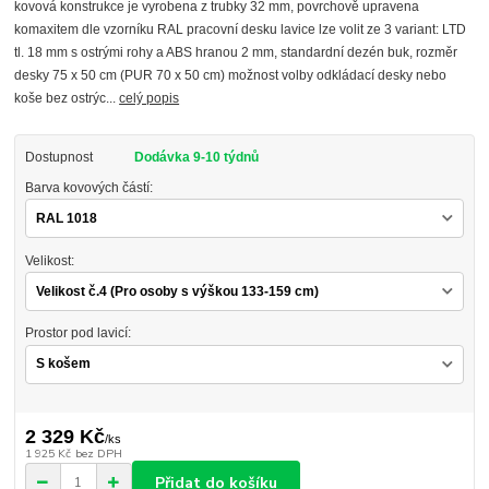
kovová konstrukce je vyrobena z trubky 32 mm, povrchově upravena
komaxitem dle vzorníku RAL pracovní desku lavice lze volit ze 3 variant: LTD
tl. 18 mm s ostrými rohy a ABS hranou 2 mm, standardní dezén buk, rozměr
desky 75 x 50 cm (PUR 70 x 50 cm) možnost volby odkládací desky nebo
koše bez ostrýc...
celý popis
Dostupnost
Dodávka 9-10 týdnů
Barva kovových částí:
Velikost:
Prostor pod lavicí:
2 329 Kč
/
ks
1 925 Kč
bez DPH
Přidat do košíku