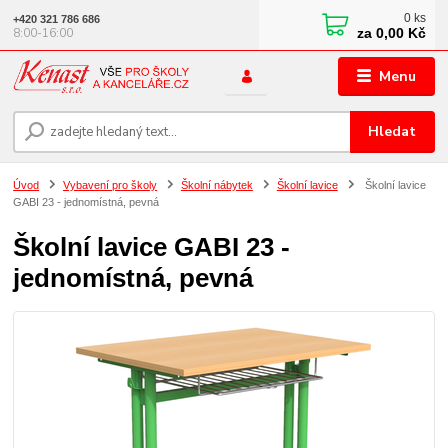
0
ks
+420 321 786 686
za
0,00 Kč
8:00-16:00
Menu
Hledat
Úvod
Vybavení pro školy
Školní nábytek
Školní lavice
Školní lavice
GABI 23 - jednomístná, pevná
Školní lavice GABI 23 -
jednomístná, pevná