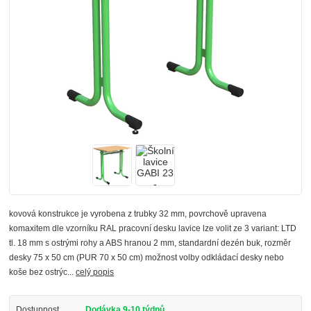
kovová konstrukce je vyrobena z trubky 32 mm, povrchově upravena
komaxitem dle vzorníku RAL pracovní desku lavice lze volit ze 3 variant: LTD
tl. 18 mm s ostrými rohy a ABS hranou 2 mm, standardní dezén buk, rozměr
desky 75 x 50 cm (PUR 70 x 50 cm) možnost volby odkládací desky nebo
koše bez ostrýc...
celý popis
Dostupnost
Dodávka 9-10 týdnů