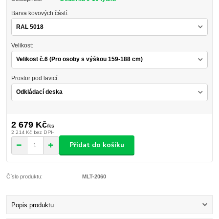
Barva kovových částí:
Velikost:
Prostor pod lavicí:
2 679 Kč
/
ks
2 214 Kč
bez DPH
Přidat do košíku
Číslo produktu:
MLT-2060
Popis produktu