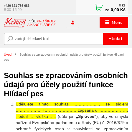
0
ks
+420 321 786 686
za
0,00 Kč
8:00-16:00
Menu
Hledat
Úvod
Souhlas se zpracováním osobních údajů pro účely použití funkce Hlídací
pes
Souhlas se zpracováním osobních
údajů pro účely použití funkce
Hlídací pes
Udělujete tímto souhlas ……………..., se sídlem
………………, IČ ………………., zapsaná u …………………
, oddíl …, vložka …..
(dále jen
„Správce“
), aby ve smyslu
nařízení Evropského parlamentu a Rady (EU) č. 2016/679 o
ochraně fyzických osob v souvislosti se zpracováním