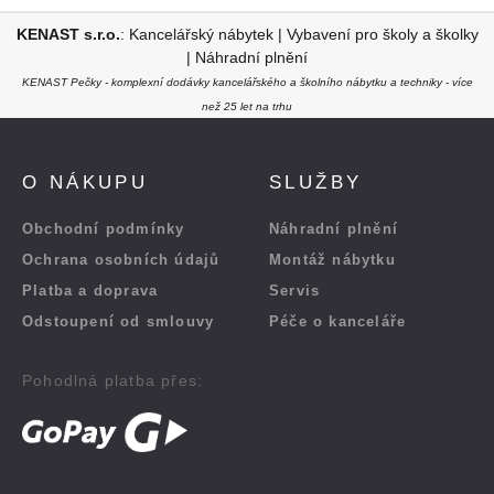
KENAST s.r.o.
:
Kancelářský nábytek
|
Vybavení pro školy a školky
|
Náhradní plnění
KENAST Pečky - komplexní dodávky kancelářského a školního nábytku a techniky - více
než 25 let na trhu
O NÁKUPU
SLUŽBY
Obchodní podmínky
Náhradní plnění
Ochrana osobních údajů
Montáž nábytku
Platba a doprava
Servis
Odstoupení od smlouvy
Péče o kanceláře
Pohodlná platba přes: