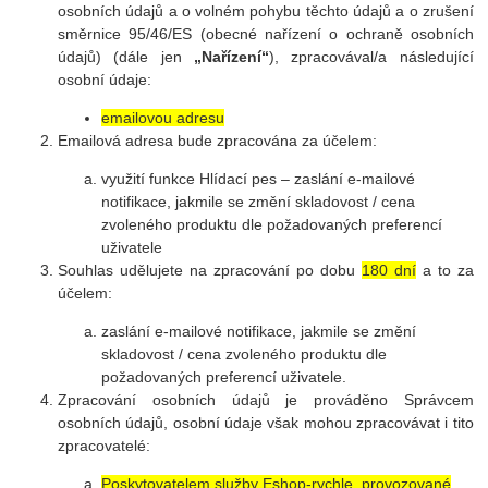
osobních údajů a o volném pohybu těchto údajů a o zrušení
směrnice 95/46/ES (obecné nařízení o ochraně osobních
údajů) (dále jen
„Nařízení“
), zpracovával/a následující
osobní údaje:
emailovou adresu
Emailová adresa bude zpracována za účelem:
využití funkce Hlídací pes – zaslání e-mailové
notifikace, jakmile se změní skladovost / cena
zvoleného produktu dle požadovaných preferencí
uživatele
Souhlas udělujete na zpracování po dobu
180 dní
a to za
účelem:
zaslání e-mailové notifikace, jakmile se změní
skladovost / cena zvoleného produktu dle
požadovaných preferencí uživatele.
Zpracování osobních údajů je prováděno Správcem
osobních údajů, osobní údaje však mohou zpracovávat i tito
zpracovatelé:
Poskytovatelem služby Eshop-rychle, provozované