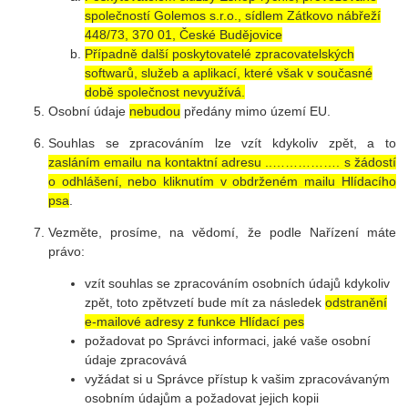
společností Golemos s.r.o., sídlem Zátkovo nábřeží
448/73, 370 01, České Budějovice
Případně další poskytovatelé zpracovatelských
softwarů, služeb a aplikací, které však v současné
době společnost nevyužívá.
Osobní údaje
nebudou
předány mimo území EU.
Souhlas se zpracováním lze vzít kdykoliv zpět, a to
zasláním emailu na kontaktní adresu ..……………. s žádostí
o odhlášení, nebo kliknutím v obdrženém mailu Hlídacího
psa
.
Vezměte, prosíme, na vědomí, že podle Nařízení máte
právo:
vzít souhlas se zpracováním osobních údajů kdykoliv
zpět, toto zpětvzetí bude mít za následek
odstranění
e-mailové adresy z funkce Hlídací pes
požadovat po Správci informaci, jaké vaše osobní
údaje zpracovává
vyžádat si u Správce přístup k vašim zpracovávaným
osobním údajům a požadovat jejich kopii