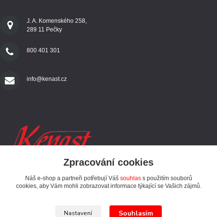
J. A. Komenského 258,
289 11 Pečky
800 401 301
info@kenast.cz
Zpracování cookies
Náš e-shop a partneři potřebují Váš
souhlas
s použitím souborů
SLEDUJTE NÁS
cookies, aby Vám mohli zobrazovat informace týkající se Vašich zájmů.
Souhlasím
Nastavení