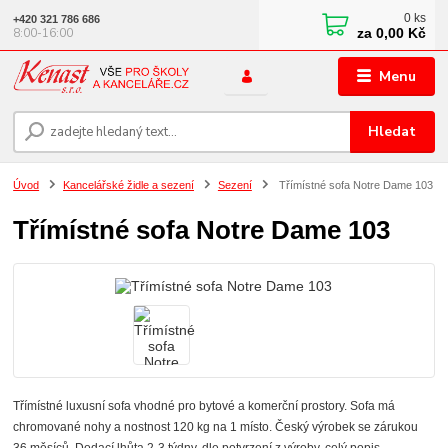
0
ks
+420 321 786 686
za
0,00 Kč
8:00-16:00
Menu
Hledat
Úvod
Kancelářské židle a sezení
Sezení
Třímístné sofa Notre Dame 103
Třímístné sofa Notre Dame 103
Třímístné luxusní sofa vhodné pro bytové a komerční prostory. Sofa má
chromované nohy a nostnost 120 kg na 1 místo. Český výrobek se zárukou
36 měsíců. Dodací lhůta 2-3 týdny, dle potvrzení z výroby.
celý popis