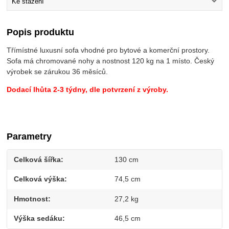
Ke stažení
Popis produktu
Třímístné luxusní sofa vhodné pro bytové a komerční prostory.
Sofa má chromované nohy a nostnost 120 kg na 1 místo. Český
výrobek se zárukou 36 měsíců.
Dodací lhůta 2-3 týdny, dle potvrzení z výroby.
Parametry
Celková šířka
130 cm
Celková výška
74,5 cm
Hmotnost
27,2 kg
Výška sedáku
46,5 cm