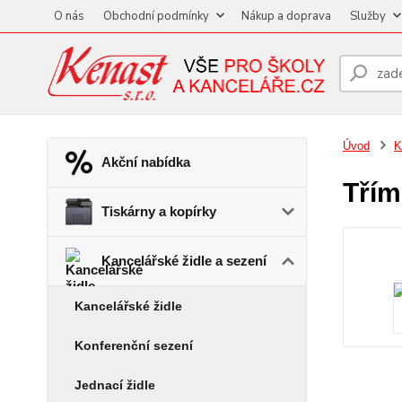
O nás
Obchodní podmínky
Nákup a doprava
Služby
Úvod
K
Akční nabídka
Třím
Tiskárny a kopírky
Kancelářské židle a sezení
Kancelářské židle
Konferenční sezení
Jednací židle