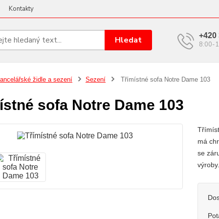
Kontakty
+420 
Hledat
8:00-1
ancelářské židle a sezení
Sezení
Třímístné sofa Notre Dame 103
ístné sofa Notre Dame 103
Třímís
má chr
se zár
výroby
Dos
Pot