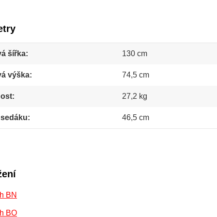
try
á šířka
130 cm
vá výška
74,5 cm
ost
27,2 kg
 sedáku
46,5 cm
žení
h BN
h BO