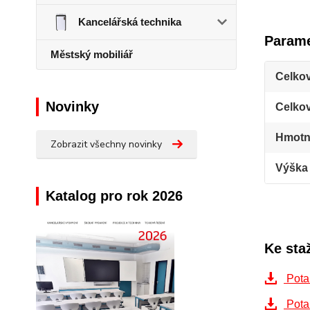
Kancelářská technika
Parame
Městský mobiliář
Celkov
Novinky
Celko
Hmotn
Zobrazit všechny novinky
Výška
Katalog pro rok 2026
Ke sta
Pota
Pota