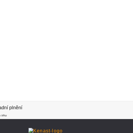
dní plnění
 trhu