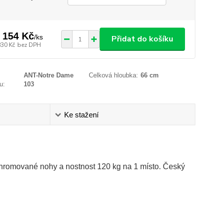
 154 Kč
/
ks
Přidat do košíku
830 Kč
bez DPH
ANT-Notre Dame
Celková hloubka:
66 cm
u:
103
Ke stažení
 chromované nohy a nostnost 120 kg na 1 místo. Český