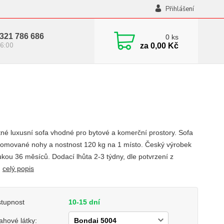
Přihlášení
321 786 686
0
ks
6:00
za
0,00 Kč
tné luxusní sofa vhodné pro bytové a komerční prostory. Sofa
omované nohy a nostnost 120 kg na 1 místo. Český výrobek
ukou 36 měsíců. Dodací lhůta 2-3 týdny, dle potvrzení z
.
celý popis
tupnost
10-15 dní
ahové látky: