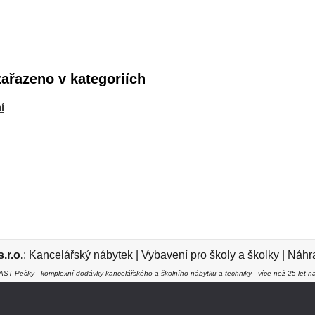
zařazeno v kategoriích
í
r.o.
:
Kancelářský nábytek
|
Vybavení pro školy a školky
|
Náhra
ST Pečky - komplexní dodávky kancelářského a školního nábytku a techniky - více než 25 let na