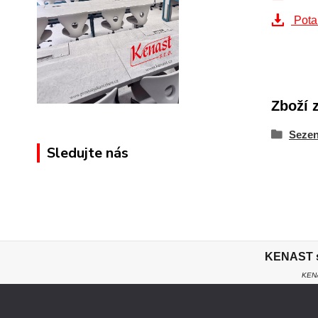
Pota
Zboží 
Sezen
Sledujte nás
KENAST s.
KENA