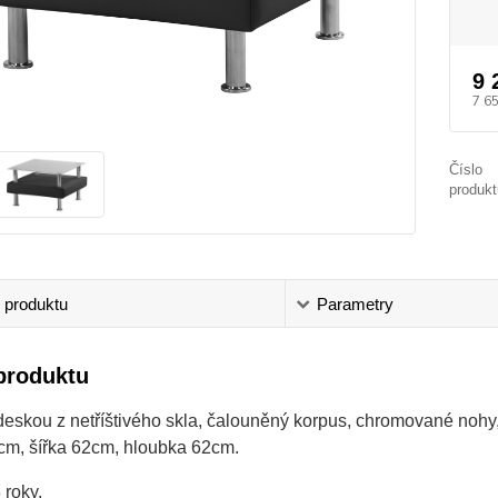
9 
7 6
Číslo
produkt
 produktu
Parametry
produktu
deskou z netříštivého skla, čalouněný korpus, chromované nohy,
cm, šířka 62cm, hloubka 62cm.
 roky.