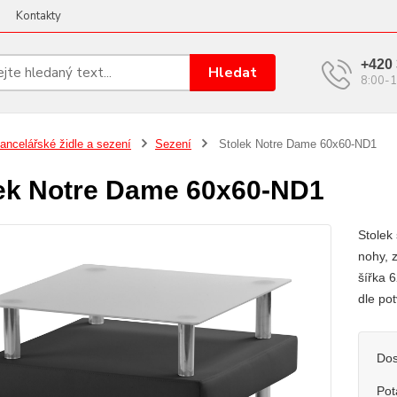
Kontakty
+420 
Hledat
8:00-1
ancelářské židle a sezení
Sezení
Stolek Notre Dame 60x60-ND1
ek Notre Dame 60x60-ND1
Stolek
nohy, 
šířka 
dle po
Dos
Pot