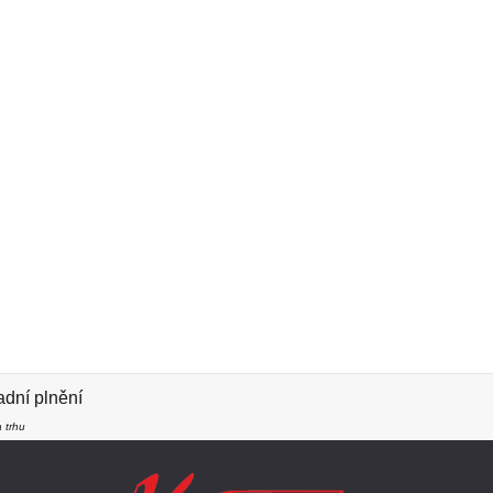
dní plnění
 trhu