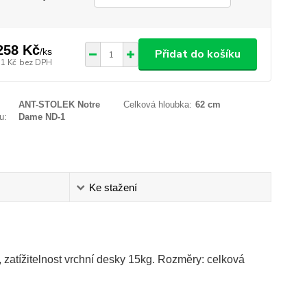
258 Kč
/
ks
Přidat do košíku
51 Kč
bez DPH
ANT-STOLEK Notre
Celková hloubka:
62 cm
u:
Dame ND-1
Ke stažení
 zatížitelnost vrchní desky 15kg. Rozměry: celková