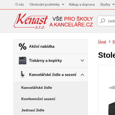
O nás
Obchodní podmínky
Nákup a doprava
Služby
Úvod
K
Akční nabídka
Stol
Tiskárny a kopírky
Kancelářské židle a sezení
Kancelářské židle
Konferenční sezení
Jednací židle