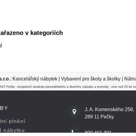
zařazeno v kategoriích
í
r.o.
:
Kancelářský nábytek
|
Vybavení pro školy a školky
|
Náhra
ST Pečky - komplexní dodávky kancelářského a školního nábytku a techniky - více než 25 let na
ŽBY
J. A. Komenského 258,
289 11 Pečky
ní plnění
ž nábytku
800 401 301