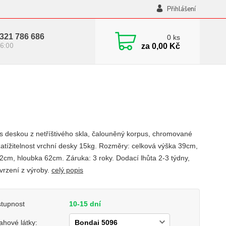
Přihlášení
321 786 686
0
ks
6:00
za
0,00 Kč
 s deskou z netříštivého skla, čalouněný korpus, chromované
zatížitelnost vrchní desky 15kg. Rozměry: celková výška 39cm,
62cm, hloubka 62cm. Záruka: 3 roky. Dodací lhůta 2-3 týdny,
tvrzení z výroby.
celý popis
tupnost
10-15 dní
ahové látky: