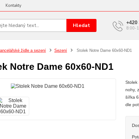
Kontakty
+420 
Hledat
8:00-1
ancelářské židle a sezení
Sezení
Stolek Notre Dame 60x60-ND1
ek Notre Dame 60x60-ND1
Stolek
nohy, 
šířka 
dle po
Dos
Pot