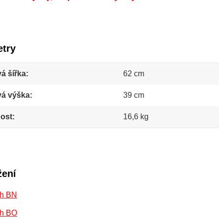
try
á šířka
62 cm
vá výška
39 cm
ost
16,6 kg
žení
h BN
h BO