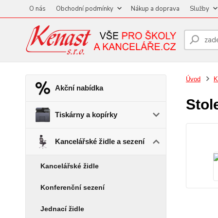
O nás
Obchodní podmínky
Nákup a doprava
Služby
Úvod
K
Akční nabídka
Stol
Tiskárny a kopírky
Kancelářské židle a sezení
Kancelářské židle
Konferenční sezení
Jednací židle