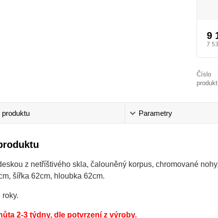
9 
7 5
Číslo
produkt
 produktu
Parametry
produktu
deskou z netříštivého skla, čalouněný korpus, chromované nohy,
cm, šířka 62cm, hloubka 62cm.
 roky.
hůta 2-3 týdny, dle potvrzení z výroby.