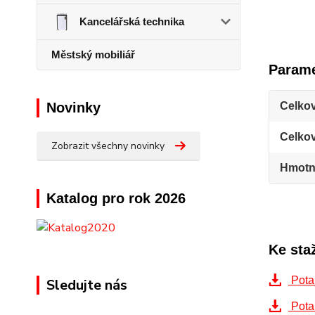
Kancelářská technika
Městský mobiliář
Parame
Novinky
Celkov
Celko
Zobrazit všechny novinky
Hmotn
Katalog pro rok 2026
Ke sta
Pota
Sledujte nás
Pota