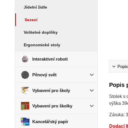
Jídelní židle
Sezení
Volitelné doplňky
Ergonomické stoly
Interaktivní roboti
Popis
Pěnový svět
Popis 
Vybavení pro školy
Stolek s 
výška 39
Vybavení pro školky
Záruka: 3
Kancelářský papír
Dodací l