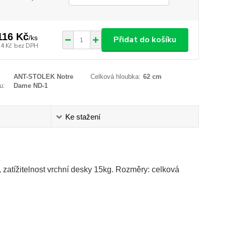
116 Kč
/
ks
Přidat do košíku
34 Kč
bez DPH
ANT-STOLEK Notre
Celková hloubka:
62 cm
u:
Dame ND-1
Ke stažení
 zatížitelnost vrchní desky 15kg. Rozměry: celková