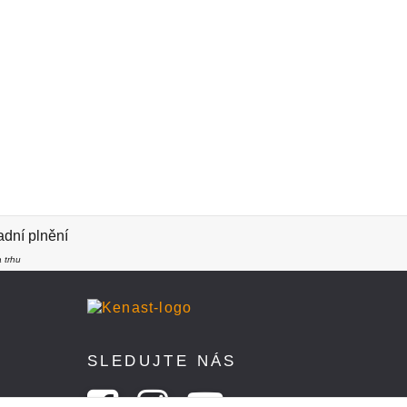
dní plnění
 trhu
SLEDUJTE NÁS