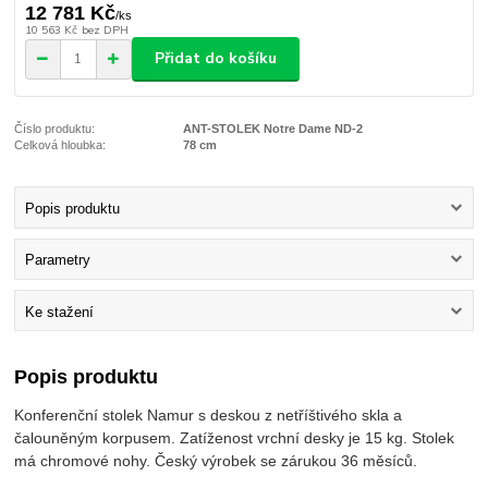
12 781 Kč
/
ks
10 563 Kč
bez DPH
Přidat do košíku
Číslo produktu:
ANT-STOLEK Notre Dame ND-2
Celková hloubka:
78 cm
Popis produktu
Parametry
Ke stažení
Popis produktu
Konferenční stolek Namur s deskou z netříštivého skla a
čalouněným korpusem. Zatíženost vrchní desky je 15 kg. Stolek
má chromové nohy. Český výrobek se zárukou 36 měsíců.