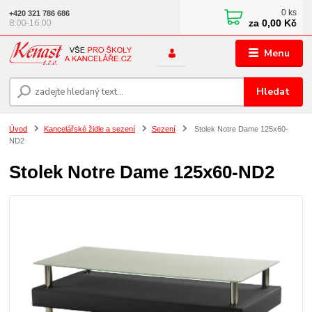
0
ks
+420 321 786 686
za
0,00 Kč
8:00-16:00
Menu
Hledat
Úvod
Kancelářské židle a sezení
Sezení
Stolek Notre Dame 125x60-
ND2
Stolek Notre Dame 125x60-ND2