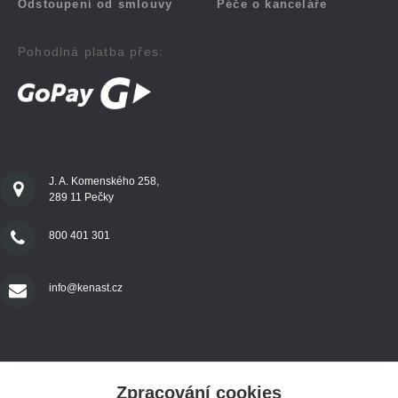
Odstoupení od smlouvy
Péče o kanceláře
Pohodlná platba přes:
J. A. Komenského 258,
289 11 Pečky
800 401 301
info@kenast.cz
Zpracování cookies