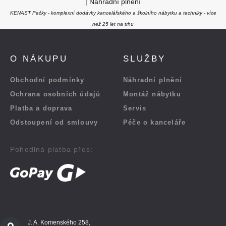
|
Náhradní plnění
KENAST Pečky - komplexní dodávky kancelářského a školního nábytku a techniky - více
než 25 let na trhu
O NÁKUPU
SLUŽBY
Obchodní podmínky
Náhradní plnění
Ochrana osobních údajů
Montáž nábytku
Platba a doprava
Servis
Odstoupení od smlouvy
Péče o kanceláře
Pohodlná platba přes:
J. A. Komenského 258,