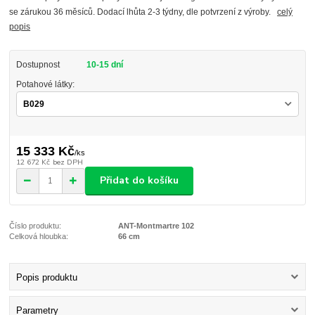
se zárukou 36 měsíců. Dodací lhůta 2-3 týdny, dle potvrzení z výroby.
celý
popis
Dostupnost
10-15 dní
Potahové látky:
15 333 Kč
/
ks
12 672 Kč
bez DPH
Přidat do košíku
Číslo produktu:
ANT-Montmartre 102
Celková hloubka:
66 cm
Popis produktu
Parametry