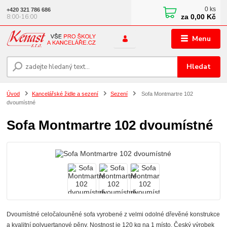
0
ks
+420 321 786 686
za
0,00 Kč
8:00-16:00
Menu
Hledat
Úvod
Kancelářské židle a sezení
Sezení
Sofa Montmartre 102
dvoumístné
Sofa Montmartre 102 dvoumístné
Dvoumístné celočalouněné sofa vyrobené z velmi odolné dřevěné konstrukce
a kvalitní polyuertanové pěny. Nostnost je 120 kg na 1 místo. Český výrobek