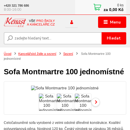
0
ks
+420 321 786 686
za
0,00 Kč
8:00-16:00
Menu
Hledat
Úvod
Kancelářské židle a sezení
Sezení
Sofa Montmartre 100
jednomístné
Sofa Montmartre 100 jednomístné
Celočalouněné sofa vyrobené z velmi odolné dřevěné konstrukce. Kvalitní
polyuretanová pěna. Nostnost 120 kg. Český výrobek se zárukou 36 měsíců.