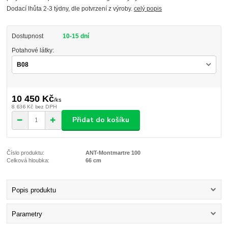
Dodací lhůta 2-3 týdny, dle potvrzení z výroby.
celý popis
Dostupnost
10-15 dní
Potahové látky:
10 450 Kč
/
ks
8 636 Kč
bez DPH
Přidat do košíku
Číslo produktu:
ANT-Montmartre 100
Celková hloubka:
66 cm
Popis produktu
Parametry