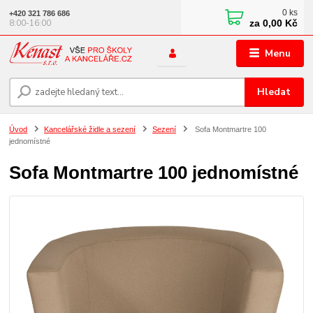
0
ks
+420 321 786 686
za
0,00 Kč
8:00-16:00
Menu
Hledat
Úvod
Kancelářské židle a sezení
Sezení
Sofa Montmartre 100
jednomístné
Sofa Montmartre 100 jednomístné