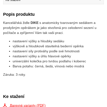
Popis produktu
Kancelářská židle
DIKE
s anatomicky tvarovaným sedákem a
prodyšným opěrákem je jako stvořená pro celodenní sezení u
počítače a zpříjemní Vám tak vaši praci.
nastavení výšky a hloubky sedáku
výškově a hloubkově stavitelná bederní opěrka
nastavení síly protiváhy podle své hmotnosti
nastavení výšky a úhlu hlavové opěrky
univerzální kolečka pro tvrdou podlahu i koberec
Barva potahu: černá, šedá, vínová nebo modrá
Záruka: 3 roky.
Ke stažení
Barevné varianty (PDF)