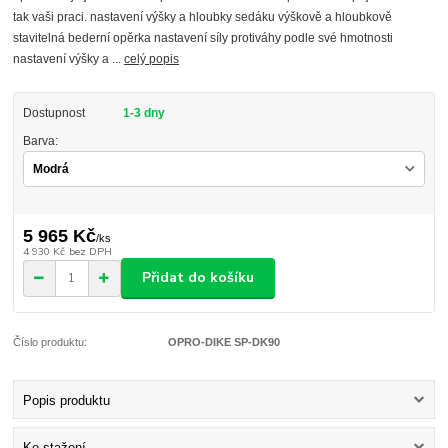
tak vaši praci. nastavení výšky a hloubky sedáku výškově a hloubkově
stavitelná bederní opěrka nastavení síly protiváhy podle své hmotnosti
nastavení výšky a ...
celý popis
Dostupnost
1-3 dny
Barva:
5 965 Kč
/
ks
4 930 Kč
bez DPH
Přidat do košíku
Číslo produktu:
OPRO-DIKE SP-DK90
Popis produktu
Ke stažení