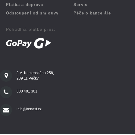
Platba a doprava
Servis
Odstoupení od smlouvy
Péče o kanceláře
Pohodlná platba přes:
J. A. Komenského 258,
289 11 Pečky
800 401 301
info@kenast.cz