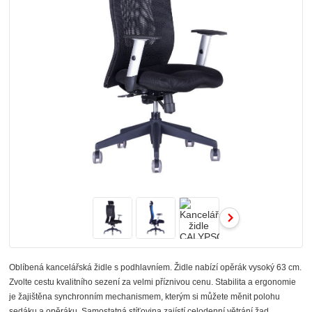
Oblíbená kancelářská židle s podhlavníem. Židle nabízí opěrák vysoký 63 cm.
Zvolte cestu kvalitního sezení za velmi příznivou cenu. Stabilita a ergonomie
je žajištěna synchronním mechanismem, kterým si můžete měnit polohu
sedáku a opěráku. Samostatná stíťovina zajístí celodenní větrání žad.