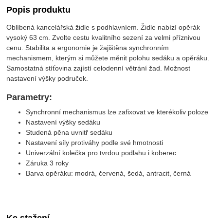
Popis produktu
Oblíbená kancelářská židle s podhlavníem. Židle nabízí opěrák
vysoký 63 cm. Zvolte cestu kvalitního sezení za velmi příznivou
cenu. Stabilita a ergonomie je žajištěna synchronním
mechanismem, kterým si můžete měnit polohu sedáku a opěráku.
Samostatná stíťovina zajístí celodenní větrání žad. Možnost
nastavení výšky područek.
P
arametry:
Synchronní mechanismus lze zafixovat ve kterékoliv poloze
Nastavení výšky sedáku
Studená pěna uvnitř sedáku
Nastavení síly protiváhy podle své hmotnosti
Univerzální kolečka pro tvrdou podlahu i koberec
Záruka 3 roky
Barva opěráku: modrá, červená, šedá, antracit, černá
Ke stažení