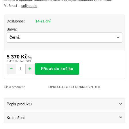
Možnost ...
celý popis
Dostupnost
14-21 dní
Barva:
5 370 Kč
/
ks
4 438 Kč
bez DPH
Přidat do košíku
Číslo produktu:
OPRO-CALYPSO GRAND SP1-1111
Popis produktu
Ke stažení