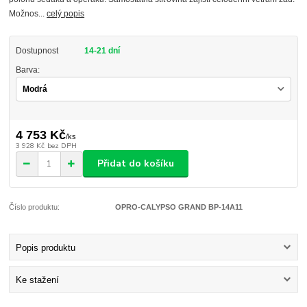
Možnos...
celý popis
Dostupnost
14-21 dní
Barva:
4 753 Kč
/
ks
3 928 Kč
bez DPH
Přidat do košíku
Číslo produktu:
OPRO-CALYPSO GRAND BP-14A11
Popis produktu
Ke stažení