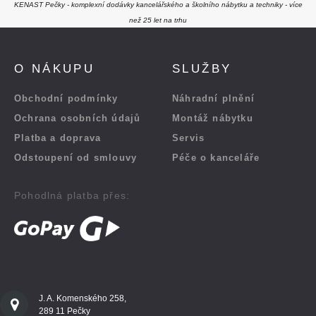
KENAST Pečky - komplexní dodávky kancelářského a školního nábytku a techniky - více
než 25 let na trhu
O NÁKUPU
SLUŽBY
Obchodní podmínky
Náhradní plnění
Ochrana osobních údajů
Montáž nábytku
Platba a doprava
Servis
Odstoupení od smlouvy
Péče o kanceláře
Pohodlná platba přes:
J. A. Komenského 258,
289 11 Pečky