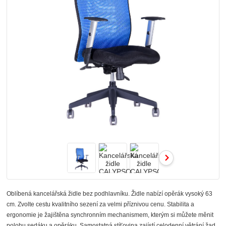
Oblíbená kancelářská židle bez podhlavníku. Židle nabízí opěrák vysoký 63
cm. Zvolte cestu kvalitního sezení za velmi příznivou cenu. Stabilita a
ergonomie je žajištěna synchronním mechanismem, kterým si můžete měnit
polohu sedáku a opěráku. Samostatná stíťovina zajístí celodenní větrání žad.