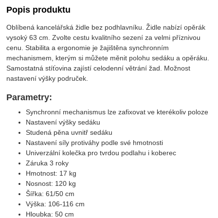
Popis produktu
Oblíbená kancelářská židle bez podhlavníku. Židle nabízí opěrák
vysoký 63 cm. Zvolte cestu kvalitního sezení za velmi příznivou
cenu. Stabilita a ergonomie je žajištěna synchronním
mechanismem, kterým si můžete měnit polohu sedáku a opěráku.
Samostatná stíťovina zajístí celodenní větrání žad. Možnost
nastavení výšky područek.
Parametry:
Synchronní mechanismus lze zafixovat ve kterékoliv poloze
Nastavení výšky sedáku
Studená pěna uvnitř sedáku
Nastavení síly protiváhy podle své hmotnosti
Univerzální kolečka pro tvrdou podlahu i koberec
Záruka 3 roky
Hmotnost: 17 kg
Nosnost: 120 kg
Šířka: 61/50 cm
Výška: 106-116 cm
Hloubka: 50 cm