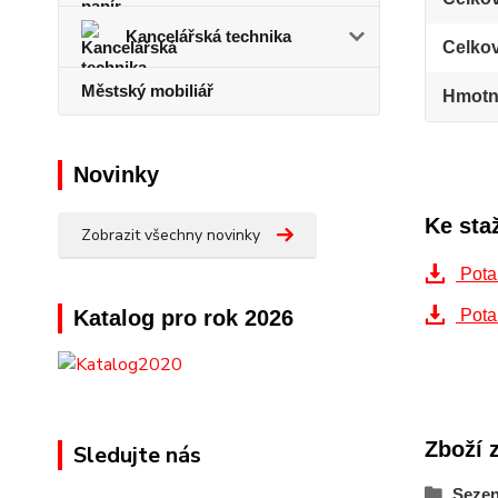
Kancelářská technika
Celko
Městský mobiliář
Hmotn
Novinky
Ke sta
Zobrazit všechny novinky
Pota
Katalog pro rok 2026
Pota
Zboží 
Sledujte nás
Sezen