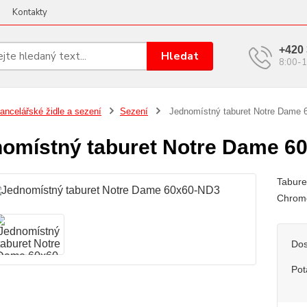
Kontakty
+420 
Hledat
8:00-1
ancelářské židle a sezení
Sezení
Jednomístný taburet Notre Dame 
omístný taburet Notre Dame 6
Tabure
Chromo
Dos
Pot