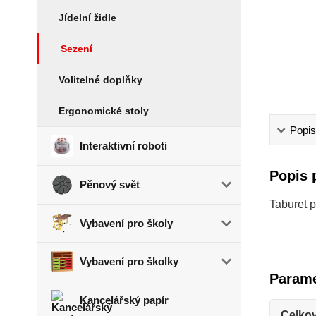
Jídelní židle
Sezení
Volitelné doplňky
Ergonomické stoly
Popis
Interaktivní roboti
Popis 
Pěnový svět
Taburet 
Vybavení pro školy
Vybavení pro školky
Parame
Kancelářský papír
Celkov