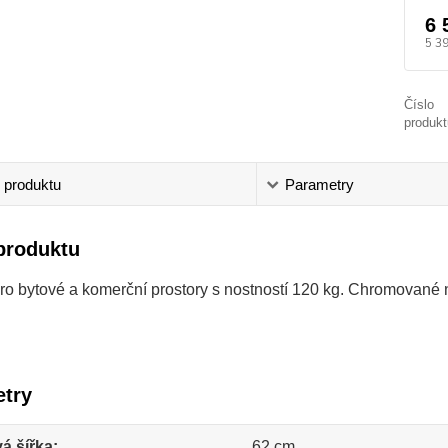
6 
5 3
Číslo
produkt
 produktu
Parametry
produktu
pro bytové a komerční prostory s nostností 120 kg. Chromované
try
á šířka
62 cm