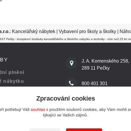
r.o.
:
Kancelářský nábytek
|
Vybavení pro školy a školky
|
Náhra
ST Pečky - komplexní dodávky kancelářského a školního nábytku a techniky - více než 25 let na
ŽBY
J. A. Komenského 258,
289 11 Pečky
ní plnění
ž nábytku
800 401 301
Zpracování cookies
 kanceláře
info@kenast.cz
ři potřebují Váš
souhlas
s použitím souborů cookies, aby Vám mohli z
týkající se Vašich zájmů.