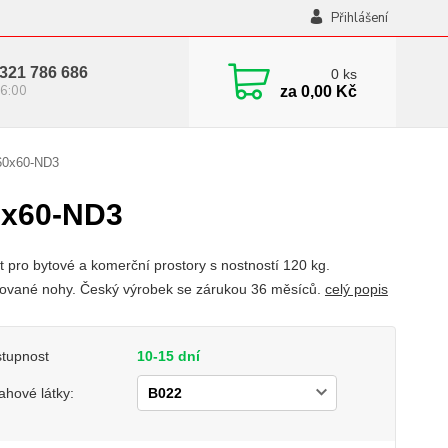
Přihlášení
321 786 686
0
ks
6:00
za
0,00 Kč
60x60-ND3
0x60-ND3
t pro bytové a komerční prostory s nostností 120 kg.
vané nohy. Český výrobek se zárukou 36 měsíců.
celý popis
tupnost
10-15 dní
ahové látky: