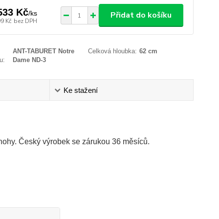
533 Kč
/
ks
Přidat do košíku
99 Kč
bez DPH
ANT-TABURET Notre
Celková hloubka:
62 cm
u:
Dame ND-3
Ke stažení
 nohy. Český výrobek se zárukou 36 měsíců.