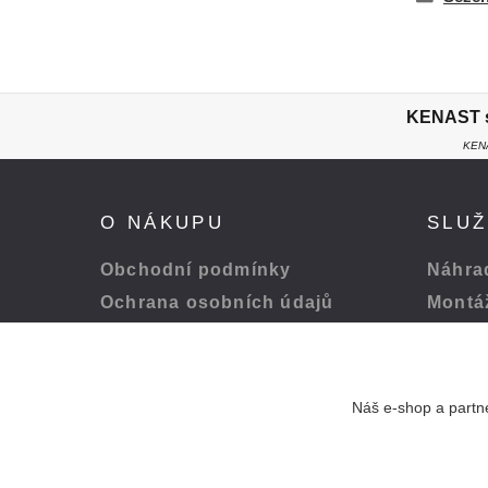
KENAST s.
KENA
O NÁKUPU
SLU
Obchodní podmínky
Náhrad
Ochrana osobních údajů
Montá
Platba a doprava
Servis
Odstoupení od smlouvy
Péče o
Náš e-shop a partne
Pohodlná platba přes: