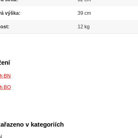
vá výška
39 cm
ost
12 kg
žení
h BN
h BO
zařazeno v kategoriích
í