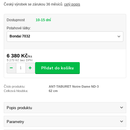
Český výrobek se zárukou 36 měsíců.
celý popis
Dostupnost
10-15 dní
Potahové látky:
6 380 Kč
/
ks
5 273 Kč
bez DPH
Přidat do košíku
Číslo produktu:
ANT-TABURET Notre Dame ND-3
Celková hloubka:
62 cm
Popis produktu
Parametry