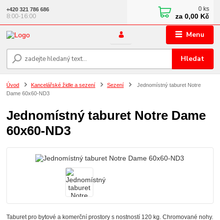
0
ks
+420 321 786 686
za
0,00 Kč
8:00-16:00
Menu
Hledat
Úvod
Kancelářské židle a sezení
Sezení
Jednomístný taburet Notre
Dame 60x60-ND3
Jednomístný taburet Notre Dame
60x60-ND3
Taburet pro bytové a komerční prostory s nostností 120 kg. Chromované nohy.