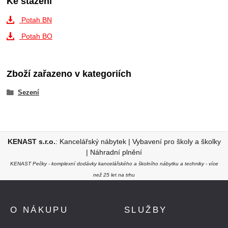
Ke stažení
Potah BN
Potah BO
Zboží zařazeno v kategoriích
Sezení
KENAST s.r.o.
:
Kancelářský nábytek
|
Vybavení pro školy a školky
|
Náhradní plnění
KENAST Pečky - komplexní dodávky kancelářského a školního nábytku a techniky - více
než 25 let na trhu
O NÁKUPU
SLUŽBY