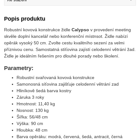
Popis produktu
Robustní kovová konstrukce židle
Calypso
v provedení meeting
skvěle doplní kancelář nebo konferenční místnsot. Židle nabízí
opěrák vysoký 50 cm. Zvolte cestu kvalitního sezení za velmi
příznivou cenu. Samostatná stíťovina zajístí celodenní větrání žad.
Židle je ideálním řešením pro dlouhé porady nebo školení.
P
arametry:
Robustní svařovaná kovová konstrukce
Samonosná síťovina zajišťuje celodenní větrání zad
Hliníkově šedá barva kostry
Záruka 3 roky
Hmotnost: 11,40 kg
Nosnost: 130 kg
Šířka: 56/48 cm
Výška: 90 cm
Hloubka: 48 cm
Barva opěráku: modrá, červená, šedá, antracit, černá