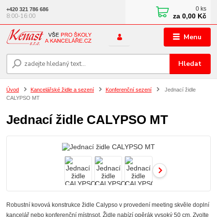
0
ks
+420 321 786 686
za
0,00 Kč
8:00-16:00
Menu
Hledat
Úvod
Kancelářské židle a sezení
Konferenční sezení
Jednací židle
CALYPSO MT
Jednací židle CALYPSO MT
Robustní kovová konstrukce židle Calypso v provedení meeting skvěle doplní
kancelář nebo konferenční místnsot. Židle nabízí opěrák vysoký 50 cm. Zvolte