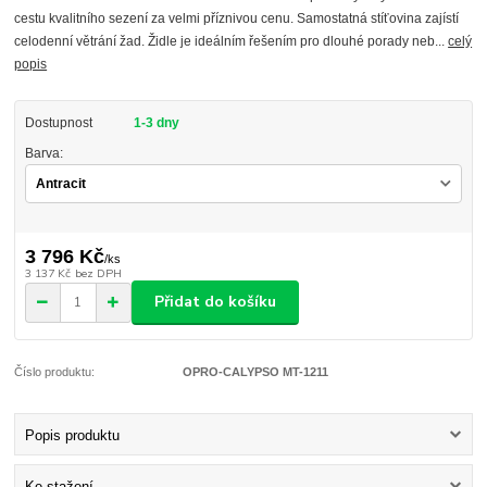
cestu kvalitního sezení za velmi příznivou cenu. Samostatná stíťovina zajístí
celodenní větrání žad. Židle je ideálním řešením pro dlouhé porady neb...
celý
popis
Dostupnost
1-3 dny
Barva:
3 796 Kč
/
ks
3 137 Kč
bez DPH
Přidat do košíku
Číslo produktu:
OPRO-CALYPSO MT-1211
Popis produktu
Ke stažení