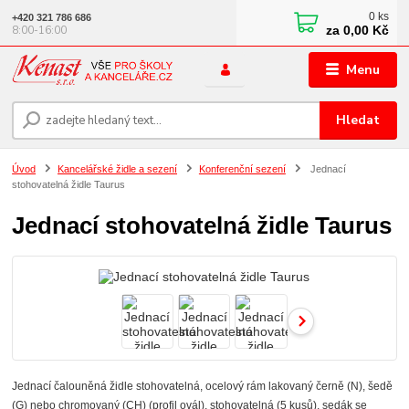
0
ks
+420 321 786 686
za
0,00 Kč
8:00-16:00
Menu
Hledat
Úvod
Kancelářské židle a sezení
Konferenční sezení
Jednací
stohovatelná židle Taurus
Jednací stohovatelná židle Taurus
Jednací čalouněná židle stohovatelná, ocelový rám lakovaný černě (N), šedě
(G) nebo chromovaný (CH) (profil ovál), stohovatelná (5 kusů), sedák se