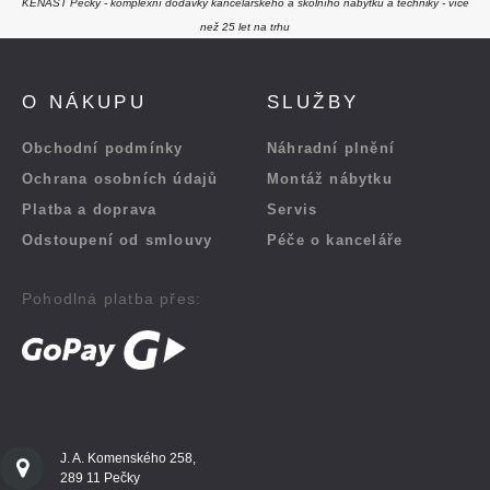
KENAST Pečky - komplexní dodávky kancelářského a školního nábytku a techniky - více
než 25 let na trhu
O NÁKUPU
SLUŽBY
Obchodní podmínky
Náhradní plnění
Ochrana osobních údajů
Montáž nábytku
Platba a doprava
Servis
Odstoupení od smlouvy
Péče o kanceláře
Pohodlná platba přes:
J. A. Komenského 258,
289 11 Pečky