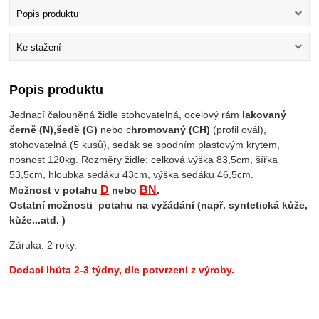
Popis produktu
Ke stažení
Popis produktu
Jednací čalouněná židle stohovatelná, ocelový rám
lakovaný
černě (N),
šedě (G)
nebo c
hromovaný (CH)
(profil ovál),
stohovatelná (5 kusů), sedák se spodním plastovým krytem,
nosnost 120kg. Rozměry židle: celková výška 83,5cm, šířka
53,5cm, hloubka sedáku 43cm, výška sedáku 46,5cm.
D
BN
Možnost v potahu
nebo
.
Ostatní možnosti potahu na vyžádání (např. syntetická kůže,
kůže...atd. )
Záruka: 2 roky.
Dodací lhůta 2-3 týdny, dle potvrzení z výroby.