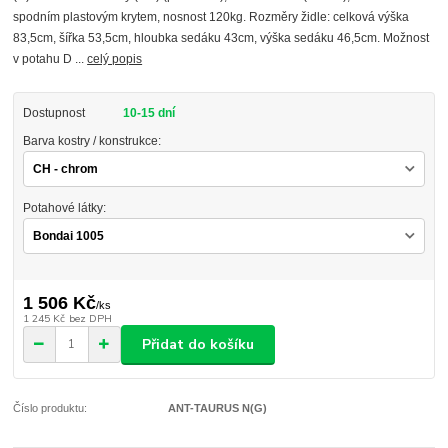
spodním plastovým krytem, nosnost 120kg. Rozměry židle: celková výška
83,5cm, šířka 53,5cm, hloubka sedáku 43cm, výška sedáku 46,5cm. Možnost
v potahu D ...
celý popis
Dostupnost
10-15 dní
Barva kostry / konstrukce:
Potahové látky:
1 506 Kč
/
ks
1 245 Kč
bez DPH
Přidat do košíku
Číslo produktu:
ANT-TAURUS N(G)