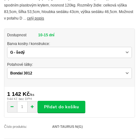
spodním plastovým krytem, nosnost 120kg. Rozměry židle: celková výška
83,5cm, šířka 53,5cm, hloubka sedáku 43cm, výška sedáku 46,5cm. Možnost
v potahu D ...
celý popis
Dostupnost
10-15 dní
Barva kostry / konstrukce:
Potahové látky:
1 142 Kč
/
ks
944 Kč
bez DPH
Přidat do košíku
Číslo produktu:
ANT-TAURUS N(G)