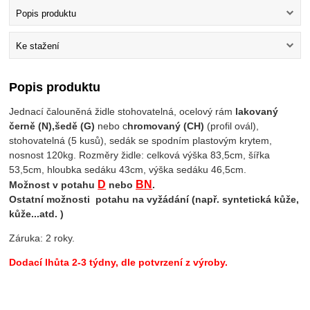
Popis produktu
Ke stažení
Popis produktu
Jednací čalouněná židle stohovatelná, ocelový rám
lakovaný
černě (N),
šedě (G)
nebo c
hromovaný (CH)
(profil ovál),
stohovatelná (5 kusů), sedák se spodním plastovým krytem,
nosnost 120kg. Rozměry židle: celková výška 83,5cm, šířka
53,5cm, hloubka sedáku 43cm, výška sedáku 46,5cm.
D
BN
Možnost v potahu
nebo
.
Ostatní možnosti potahu na vyžádání (např. syntetická kůže,
kůže...atd. )
Záruka: 2 roky.
Dodací lhůta 2-3 týdny, dle potvrzení z výroby.