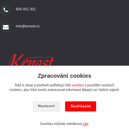
800 401 301
info@kenast.cz
Zpracování cookies
Náš e-shop a partneři potřebují Váš
souhlas
s použitím souborů
SLEDUJTE NÁS
cookies, aby Vám mohli zobrazovat informace týkající se Vašich zájmů.
Souhlasím
Nastavení
© 1994 - 2024 Kenast s. r. o. - Všechna práva vyhrazena
Souhlas můžete odmítnout
zde
.
Vytvořeno na
Eshop-rychle.cz