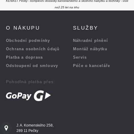
KENAST Pečky - komplexní dodávky kancelářského a školního nábytku a techniky - více
než 25 let na trhu
O NÁKUPU
SLUŽBY
Obchodní podmínky
Náhradní plnění
Ochrana osobních údajů
Montáž nábytku
Platba a doprava
Servis
Odstoupení od smlouvy
Péče o kanceláře
Pohodlná platba přes:
J. A. Komenského 258,
289 11 Pečky