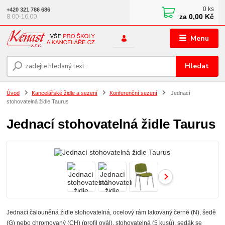
0
ks
+420 321 786 686
za
0,00 Kč
8:00-16:00
Menu
Hledat
Úvod
Kancelářské židle a sezení
Konferenční sezení
Jednací
stohovatelná židle Taurus
Jednací stohovatelná židle Taurus
Jednací čalouněná židle stohovatelná, ocelový rám lakovaný černě (N), šedě
(G) nebo chromovaný (CH) (profil ovál), stohovatelná (5 kusů), sedák se