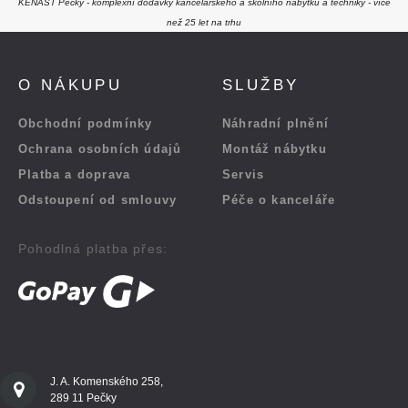
KENAST Pečky - komplexní dodávky kancelářského a školního nábytku a techniky - více
než 25 let na trhu
O NÁKUPU
SLUŽBY
Obchodní podmínky
Náhradní plnění
Ochrana osobních údajů
Montáž nábytku
Platba a doprava
Servis
Odstoupení od smlouvy
Péče o kanceláře
Pohodlná platba přes:
J. A. Komenského 258,
289 11 Pečky