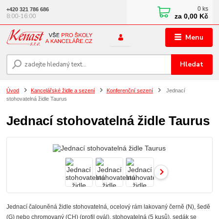
0
ks
+420 321 786 686
za
0,00 Kč
8:00-16:00
Menu
Hledat
Úvod
Kancelářské židle a sezení
Konferenční sezení
Jednací
stohovatelná židle Taurus
Jednací stohovatelná židle Taurus
Jednací čalouněná židle stohovatelná, ocelový rám lakovaný černě (N), šedě
(G) nebo chromovaný (CH) (profil ovál), stohovatelná (5 kusů), sedák se