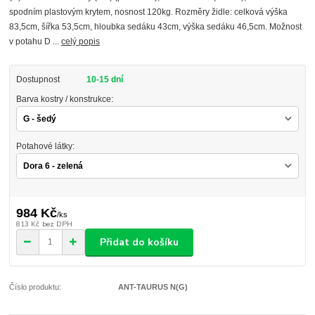
spodním plastovým krytem, nosnost 120kg. Rozměry židle: celková výška
83,5cm, šířka 53,5cm, hloubka sedáku 43cm, výška sedáku 46,5cm. Možnost
v potahu D ...
celý popis
Dostupnost
10-15 dní
Barva kostry / konstrukce:
Potahové látky:
984 Kč
/
ks
813 Kč
bez DPH
Přidat do košíku
Číslo produktu:
ANT-TAURUS N(G)