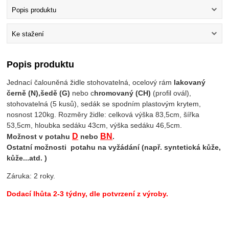
Popis produktu
Ke stažení
Popis produktu
Jednací čalouněná židle stohovatelná, ocelový rám
lakovaný
černě (N),
šedě (G)
nebo c
hromovaný (CH)
(profil ovál),
stohovatelná (5 kusů), sedák se spodním plastovým krytem,
nosnost 120kg. Rozměry židle: celková výška 83,5cm, šířka
53,5cm, hloubka sedáku 43cm, výška sedáku 46,5cm.
D
BN
Možnost v potahu
nebo
.
Ostatní možnosti potahu na vyžádání (např. syntetická kůže,
kůže...atd. )
Záruka: 2 roky.
Dodací lhůta 2-3 týdny, dle potvrzení z výroby.