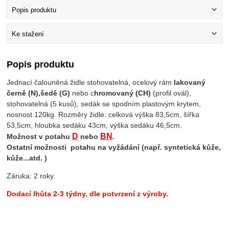
Popis produktu
Ke stažení
Popis produktu
Jednací čalouněná židle stohovatelná, ocelový rám
lakovaný
černě (N),
šedě (G)
nebo c
hromovaný (CH)
(profil ovál),
stohovatelná (5 kusů), sedák se spodním plastovým krytem,
nosnost 120kg. Rozměry židle: celková výška 83,5cm, šířka
53,5cm, hloubka sedáku 43cm, výška sedáku 46,5cm.
D
BN
Možnost v potahu
nebo
.
Ostatní možnosti potahu na vyžádání (např. syntetická kůže,
kůže...atd. )
Záruka: 2 roky.
Dodací lhůta 2-3 týdny, dle potvrzení z výroby.