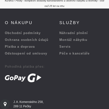
KENAST Pečky - komplexní dodávky kancelářského a školního nábytku a techniky - více
než 25 let na trhu
O NÁKUPU
SLUŽBY
Obchodní podmínky
Náhradní plnění
Ochrana osobních údajů
Montáž nábytku
Platba a doprava
Servis
Odstoupení od smlouvy
Péče o kanceláře
Pohodlná platba přes:
J. A. Komenského 258,
289 11 Pečky