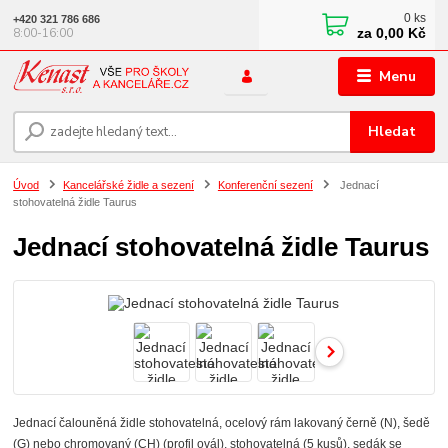
0
ks
+420 321 786 686
za
0,00 Kč
8:00-16:00
Menu
Hledat
Úvod
Kancelářské židle a sezení
Konferenční sezení
Jednací
stohovatelná židle Taurus
Jednací stohovatelná židle Taurus
Jednací čalouněná židle stohovatelná, ocelový rám lakovaný černě (N), šedě
(G) nebo chromovaný (CH) (profil ovál), stohovatelná (5 kusů), sedák se