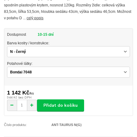
spodním plastovým krytem, nosnost 120kg. Rozměry židle: celková výška
83,5cm, šířka 53,5cm, hloubka sedáku 43cm, výška sedáku 46,5cm. Možnost
v potahu D ...
celý popis
Dostupnost
10-15 dní
Barva kostry / konstrukce:
Potahové látky:
1 142 Kč
/
ks
944 Kč
bez DPH
Přidat do košíku
Číslo produktu:
ANT-TAURUS N(G)