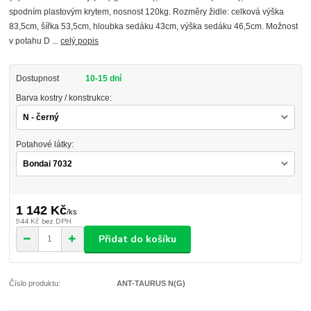
spodním plastovým krytem, nosnost 120kg. Rozměry židle: celková výška
83,5cm, šířka 53,5cm, hloubka sedáku 43cm, výška sedáku 46,5cm. Možnost
v potahu D ...
celý popis
Dostupnost
10-15 dní
Barva kostry / konstrukce:
Potahové látky:
1 142 Kč
/
ks
944 Kč
bez DPH
Přidat do košíku
Číslo produktu:
ANT-TAURUS N(G)