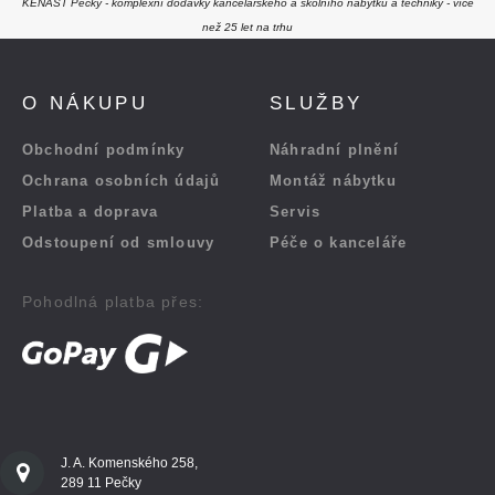
KENAST Pečky - komplexní dodávky kancelářského a školního nábytku a techniky - více
než 25 let na trhu
O NÁKUPU
SLUŽBY
Obchodní podmínky
Náhradní plnění
Ochrana osobních údajů
Montáž nábytku
Platba a doprava
Servis
Odstoupení od smlouvy
Péče o kanceláře
Pohodlná platba přes:
J. A. Komenského 258,
289 11 Pečky