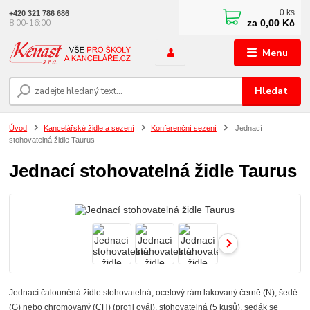
0
ks
+420 321 786 686
za
0,00 Kč
8:00-16:00
Menu
Hledat
Úvod
Kancelářské židle a sezení
Konferenční sezení
Jednací
stohovatelná židle Taurus
Jednací stohovatelná židle Taurus
Jednací čalouněná židle stohovatelná, ocelový rám lakovaný černě (N), šedě
(G) nebo chromovaný (CH) (profil ovál), stohovatelná (5 kusů), sedák se