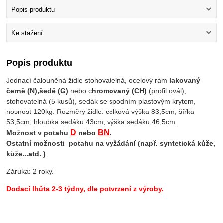
Popis produktu
Ke stažení
Popis produktu
Jednací čalouněná židle stohovatelná, ocelový rám
lakovaný
černě (N),
šedě (G)
nebo c
hromovaný (CH)
(profil ovál),
stohovatelná (5 kusů), sedák se spodním plastovým krytem,
nosnost 120kg. Rozměry židle: celková výška 83,5cm, šířka
53,5cm, hloubka sedáku 43cm, výška sedáku 46,5cm.
D
BN
Možnost v potahu
nebo
.
Ostatní možnosti potahu na vyžádání (např. syntetická kůže,
kůže...atd. )
Záruka: 2 roky.
Dodací lhůta 2-3 týdny, dle potvrzení z výroby.