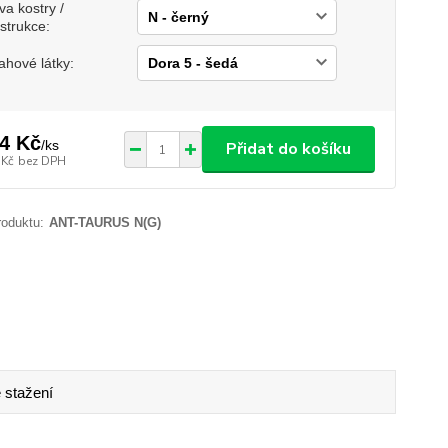
va kostry /
strukce:
ahové látky:
4 Kč
/
ks
Přidat do košíku
 Kč
bez DPH
roduktu:
ANT-TAURUS N(G)
 stažení