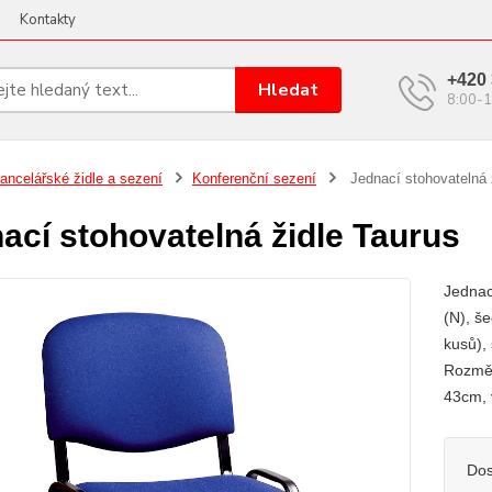
Kontakty
+420 
Hledat
8:00-1
ancelářské židle a sezení
Konferenční sezení
Jednací stohovatelná 
ací stohovatelná židle Taurus
Jednac
(N), š
kusů),
Rozměr
43cm, 
Dos