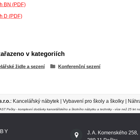
h BN (PDF)
h D (PDF)
zařazeno v kategoriích
lářské židle a sezení
Konferenční sezení
r.o.
:
Kancelářský nábytek
|
Vybavení pro školy a školky
|
Náhra
ST Pečky - komplexní dodávky kancelářského a školního nábytku a techniky - více než 25 let na
ŽBY
J. A. Komenského 258,