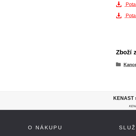
Pota
Pota
Zboží 
Kance
KENAST s.
KENA
O NÁKUPU
SLU