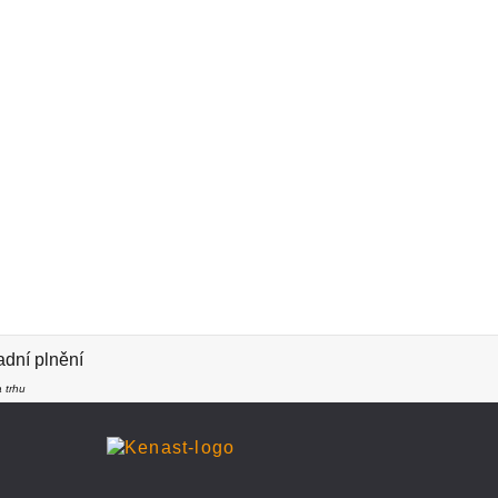
dní plnění
 trhu