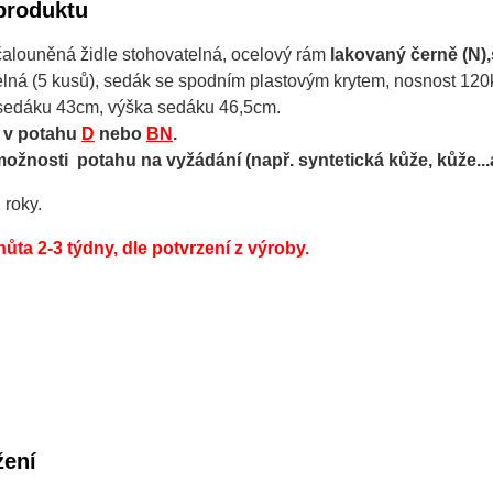
produktu
čalouněná židle stohovatelná, ocelový rám
lakovaný černě (N),
elná (5 kusů), sedák se spodním plastovým krytem, nosnost 120
sedáku 43cm, výška sedáku 46,5cm.
 v potahu
D
nebo
BN
.
možnosti potahu na vyžádání (např. syntetická kůže, kůže...a
 roky.
hůta 2-3 týdny, dle potvrzení z výroby.
žení