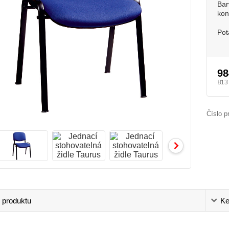
Bar
kon
Pot
98
813
Číslo p
 produktu
Ke