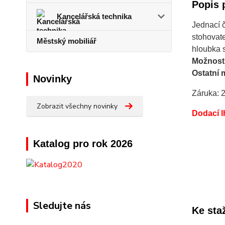
Popis 
Kancelářská technika
Jednací 
stohovat
Městský mobiliář
hloubka 
Možnost
Ostatní 
Novinky
Záruka: 2
Zobrazit všechny novinky
Dodací l
Katalog pro rok 2026
Sledujte nás
Ke sta