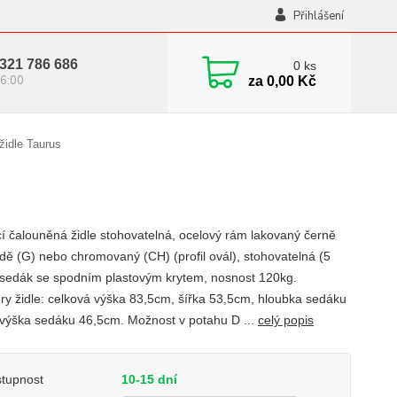
Přihlášení
321 786 686
0
ks
6:00
za
0,00 Kč
židle Taurus
í čalouněná židle stohovatelná, ocelový rám lakovaný černě
edě (G) nebo chromovaný (CH) (profil ovál), stohovatelná (5
 sedák se spodním plastovým krytem, nosnost 120kg.
y židle: celková výška 83,5cm, šířka 53,5cm, hloubka sedáku
výška sedáku 46,5cm. Možnost v potahu D ...
celý popis
tupnost
10-15 dní