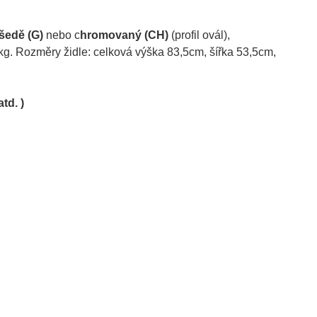
šedě (G)
nebo c
hromovaný (CH)
(profil ovál),
kg. Rozměry židle: celková výška 83,5cm, šířka 53,5cm,
td. )