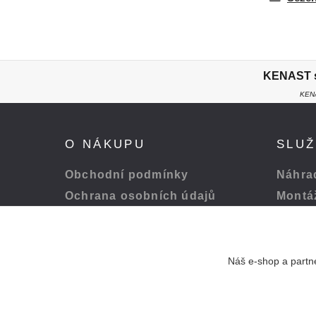
KENAST s.
KENA
O NÁKUPU
SLU
Obchodní podmínky
Náhrad
Ochrana osobních údajů
Montá
Platba a doprava
Servis
Odstoupení od smlouvy
Péče o
Náš e-shop a partne
Pohodlná platba přes: