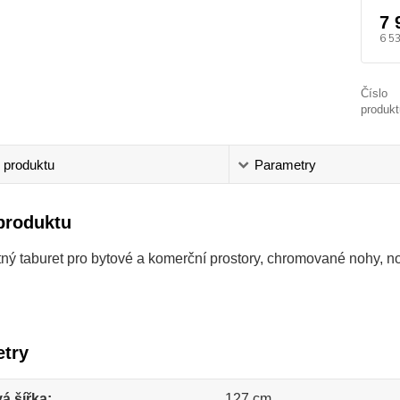
7 
6 5
Číslo
produkt
 produktu
Parametry
produktu
ný taburet pro bytové a komerční prostory, chromované nohy, n
try
á šířka
127 cm