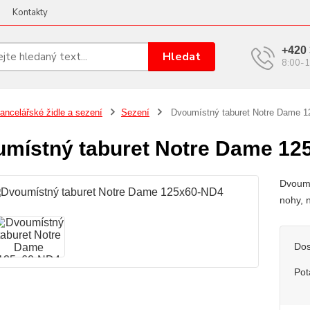
Kontakty
+420 
Hledat
8:00-1
ancelářské židle a sezení
Sezení
Dvoumístný taburet Notre Dame 
místný taburet Notre Dame 12
Dvoumí
nohy, 
Dos
Pot