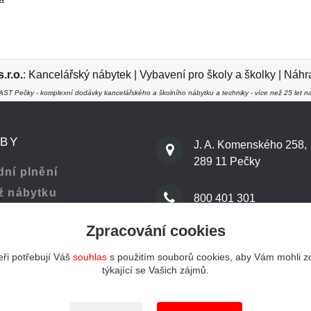
r.o.
:
Kancelářský nábytek
|
Vybavení pro školy a školky
|
Náhra
ST Pečky - komplexní dodávky kancelářského a školního nábytku a techniky - více než 25 let na
ŽBY
J. A. Komenského 258,
289 11 Pečky
ní plnění
ž nábytku
800 401 301
Zpracování cookies
 kanceláře
info@kenast.cz
ři potřebují Váš
souhlas
s použitím souborů cookies, aby Vám mohli z
týkající se Vašich zájmů.