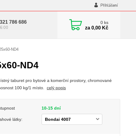
Přihlášení
321 786 686
0
ks
6:00
za
0,00 Kč
125x60-ND4
5x60-ND4
stný taburet pro bytové a komerční prostory, chromované
nosnost 100 kg/1 místo.
celý popis
tupnost
10-15 dní
ahové látky: