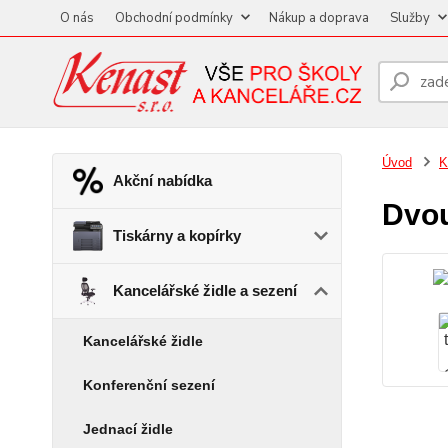
O nás
Obchodní podmínky
Nákup a doprava
Služby
Úvod
K
Akční nabídka
Dvou
Tiskárny a kopírky
Kancelářské židle a sezení
Kancelářské židle
Konferenční sezení
Jednací židle