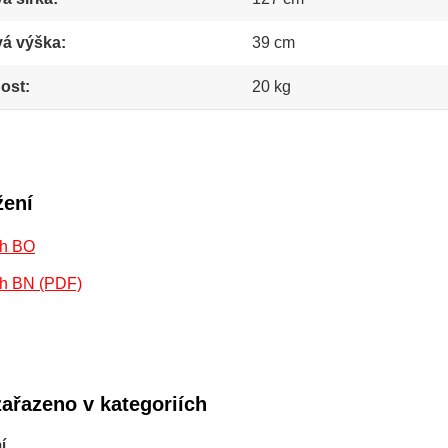
vá výška
39 cm
ost
20 kg
žení
h BO
h BN (PDF)
zařazeno v kategoriích
í