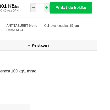
901 Kč
/
ks
Přidat do košíku
30 Kč
bez DPH
ANT-TABURET Notre
Celková hloubka:
62 cm
u:
Dame ND-4
Ke stažení
osnost 100 kg/1 místo.